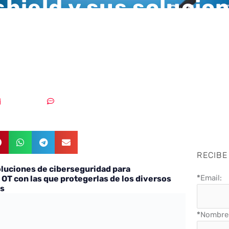
hield y sus solucio
eguridad para
structuras TI y OT
24/11/2021
Un comentario
RECIBE
oluciones de ciberseguridad para
*
Email:
y OT con las que protegerlas de los diversos
es
*
Nombre 