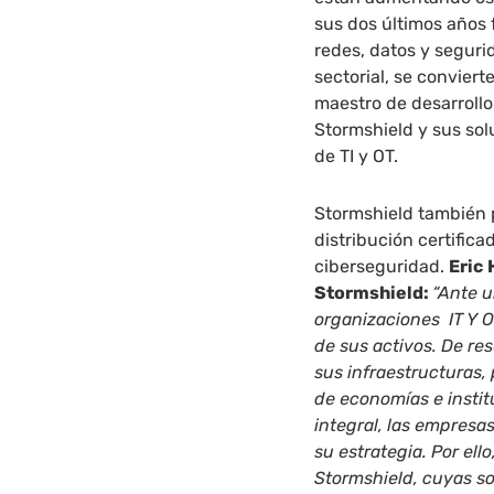
sus dos últimos años f
redes, datos y segurid
sectorial, se conviert
maestro de desarrollo
Stormshield y sus sol
de TI y OT.
Stormshield también 
distribución certifica
ciberseguridad.
Eric
Stormshield:
“Ante u
organizaciones IT Y 
de sus activos. De re
sus infraestructuras,
de economías e insti
integral, las empresa
su estrategia. Por el
Stormshield, cuyas s