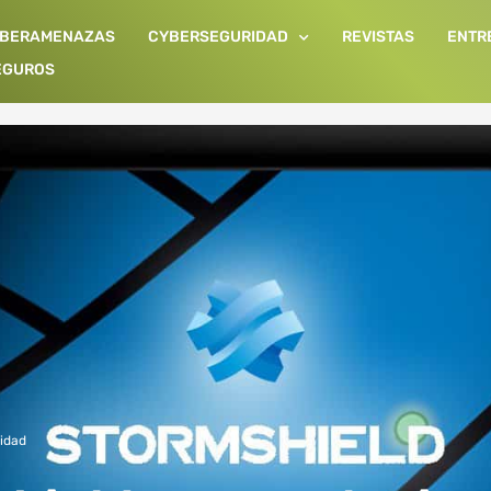
IBERAMENAZAS
CYBERSEGURIDAD
REVISTAS
ENTR
EGUROS
idad