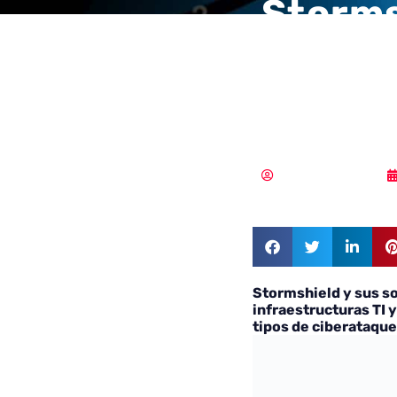
Storms
cibers
infrae
Samuel Rodríguez
Stormshield y sus s
infraestructuras TI 
tipos de ciberataqu