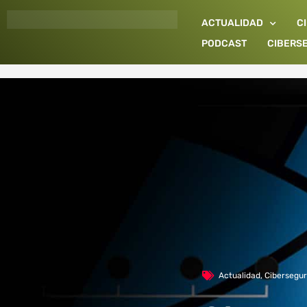
Ir
ACTUALIDAD
C
al
contenido
PODCAST
CIBERS
Actualidad
,
Cibersegur