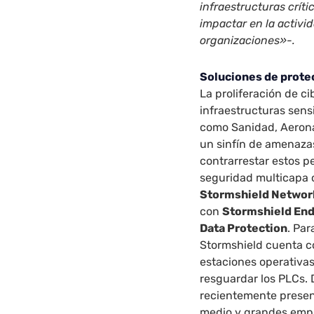
infraestructuras críti
impactar en la
activi
organizaciones»-.
Soluciones de protec
La proliferación de c
infraestructuras sensi
como Sanidad, Aeroná
un sinfín de amenazas
contrarrestar estos p
seguridad multicapa 
Stormshield Networ
con
Stormshield End
Data Protection
. Par
Stormshield cuenta co
estaciones operativas.
resguardar los PLCs.
recientemente prese
medio y grandes empr