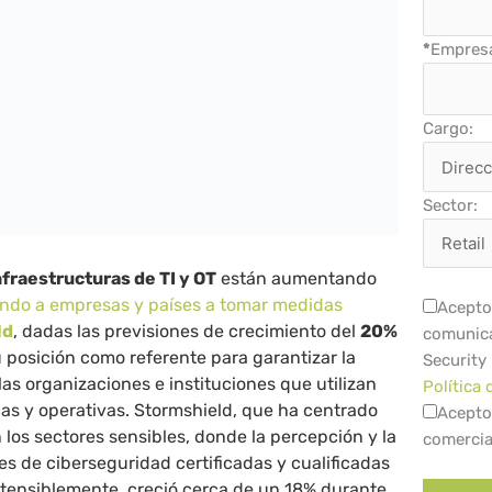
*
Empres
Cargo:
Sector:
nfraestructuras de TI y OT
están aumentando
ando a empresas y países a tomar medidas
Acepto 
ld
, dadas las previsiones de crecimiento del
20%
comunica
u posición como referente para garantizar la
Security
las organizaciones e instituciones que utilizan
Política 
icas y operativas. Stormshield, que ha centrado
Acepto
 los sectores sensibles, donde la percepción y la
comercia
 de ciberseguridad certificadas y cualificadas
ensiblemente, creció cerca de un 18% durante