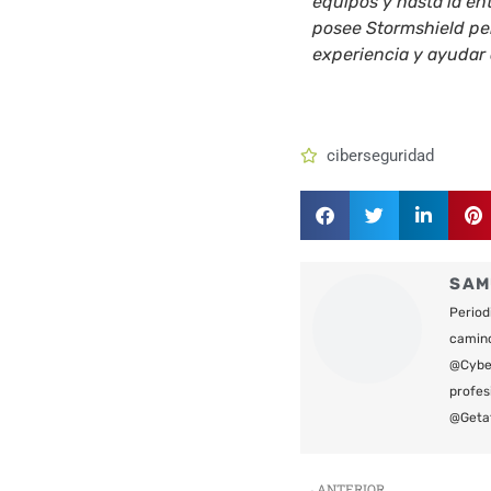
equipos y hasta la e
posee Stormshield per
experiencia y ayudar 
ciberseguridad
SAM
Period
camin
@Cyber
profes
@Geta
Ant
ANTERIOR