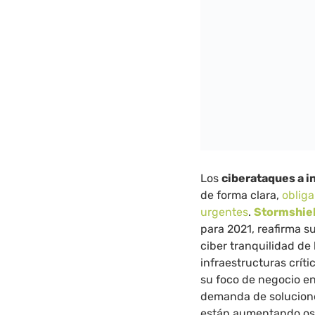
Los
ciberataques a i
de forma clara,
oblig
urgentes
.
Stormshie
para 2021, reafirma s
ciber tranquilidad de 
infraestructuras crít
su foco de negocio en
demanda de soluciones
están aumentando ost