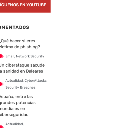
ÍGUENOS EN YOUTUBE
OMENTADOS
¿Qué hacer si eres
víctima de phishing?
Email
,
Network Security
Un ciberataque sacude
la sanidad en Baleares
Actualidad
,
CyberAttacks
,
Security Breaches
España, entre las
grandes potencias
mundiales en
ciberseguridad
nte
Actualidad
,