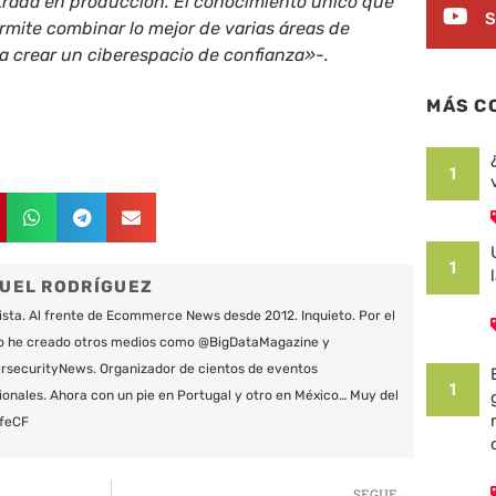
ntrada en producción. El conocimiento único que
S
mite combinar lo mejor de varias áreas de
a crear un ciberespacio de confianza»-.
MÁS C
1
1
UEL RODRÍGUEZ
ista. Al frente de Ecommerce News desde 2012. Inquieto. Por el
o he creado otros medios como @BigDataMagazine y
securityNews. Organizador de cientos de eventos
1
ionales. Ahora con un pie en Portugal y otro en México… Muy del
feCF
Siguie
SEGUE