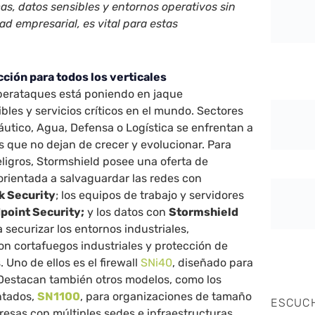
cas, datos sensibles y entornos operativos sin
dad empresarial,
es vital para estas
ción para todos los verticales
iberataques está poniendo en jaque
bles y servicios críticos en el mundo. Sectores
utico, Agua, Defensa o Logística se enfrentan a
 que no dejan de crecer y evolucionar. Para
eligros, Stormshield posee una oferta de
orientada a salvaguardar las redes con
k Security
; los equipos de trabajo y servidores
point Security;
y los datos con
Stormshield
a securizar los entornos industriales,
n cortafuegos industriales y protección de
 Uno de ellos es el firewall
SNi40
, diseñado para
 Destacan también otros modelos, como los
ntados,
SN1100
, para organizaciones de tamaño
ESCUC
esas con múltiples sedes e infraestructuras