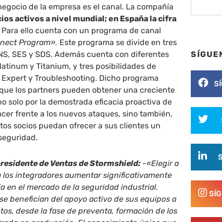
negocio de la empresa es el canal. La compañía
ios activos a nivel mundial; en España la cifra
. Para ello cuenta con un programa de canal
nnect Program».
Este programa se divide en tres
SÍGUE
SNS, SES y SDS. Además cuenta con diferentes
 Platinum y Titanium, y tres posibilidades de
 Expert y Troubleshooting. Dicho programa
S
 que los partners pueden obtener una creciente
no solo por la demostrada eficacia proactiva de
acer frente a los nuevos ataques, sino también,
stos socios puedan ofrecer a sus clientes un
seguridad.
residente de Ventas de Stormshield:
-«Elegir a
 los integradores aumentar significativamente
ia en el mercado de la seguridad industrial.
SÍ
se benefician del apoyo activo de sus equipos a
ctos, desde la fase de preventa, formación de los