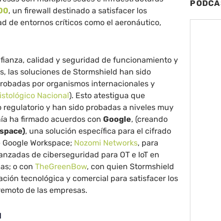
PODCA
00
, un firewall destinado a satisfacer los
ad de entornos críticos como el aeronáutico,
nfianza, calidad y seguridad de funcionamiento y
s, las soluciones de Stormshield han sido
obadas por organismos internacionales y
istológico Nacional
). Esto atestigua que
 regulatorio y han sido probadas a niveles muy
ía ha firmado acuerdos con
Google
, (creando
kspace)
, una solución específica para el cifrado
de Google Workspace;
Nozomi Networks
, para
anzadas de ciberseguridad para OT e IoT en
cas; o con
TheGreenBow
, con quien Stormshield
ación tecnológica y comercial para satisfacer los
remoto de las empresas.
l