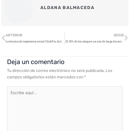
ALDANA BALMACEDA
Ant
S
ANTERIOR
SEGUE
La técnica de ingeniería social ClickFix da la vuelta al mundo a través del ciberespionaje
El 35% de los ataques ya son de larga duración
Deja un comentario
Tu dirección de correo electrónico no será publicada.
Los
campos obligatorios están marcados con
*
Escribe
aquí...