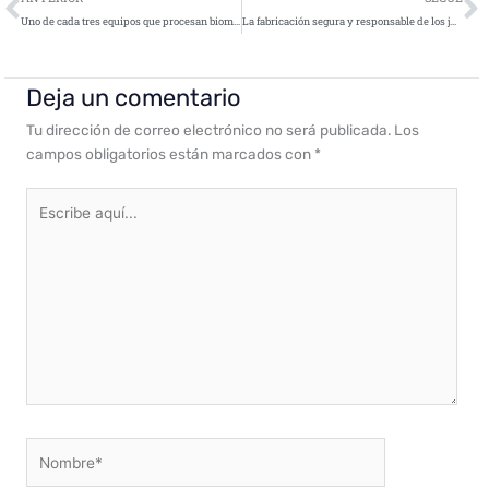
Uno de cada tres equipos que procesan biometría sufren intentos de robo de datos o de control remoto
La fabricación segura y responsable de los juguetes conectados, uno de los objetivos de la guía ‘Ciberseguridad en Smart Toys’
Deja un comentario
Tu dirección de correo electrónico no será publicada.
Los
campos obligatorios están marcados con
*
Escribe
aquí...
Nombre*