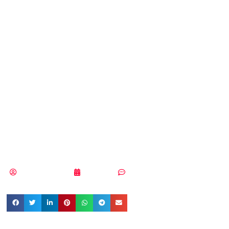
vocal, garantía de
seguridad para
realizar pagos por
las compras
navideñas
Samuel Rodríguez
19/12/2019
Sin comentarios