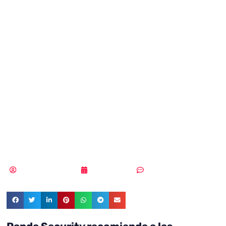
del Internet de
las Cosas, uno de
los retos que
afrontan las
organizaciones
Samuel Rodríguez
28/08/2019
Sin comentarios