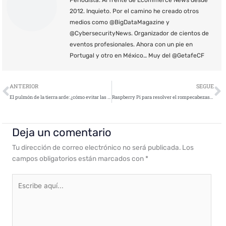
Periodista. Al frente de Ecommerce News desde
2012. Inquieto. Por el camino he creado otros
medios como @BigDataMagazine y
@CybersecurityNews. Organizador de cientos de
eventos profesionales. Ahora con un pie en
Portugal y otro en México… Muy del @GetafeCF
Ant
S
ANTERIOR
SEGUE
El pulmón de la tierra arde: ¿cómo evitar las fake news?
Raspberry Pi para resolver el rompecabezas del cifrado con los satélites
Deja un comentario
Tu dirección de correo electrónico no será publicada.
Los
campos obligatorios están marcados con
*
Escribe
aquí...