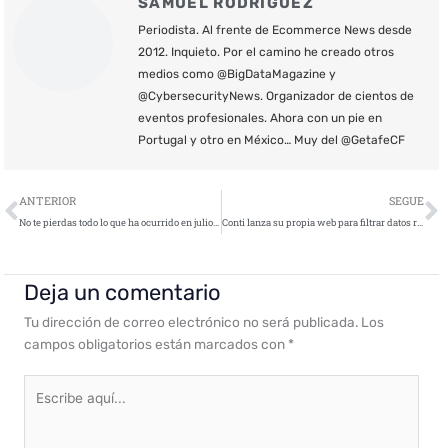
SAMUEL RODRÍGUEZ
Periodista. Al frente de Ecommerce News desde
2012. Inquieto. Por el camino he creado otros
medios como @BigDataMagazine y
@CybersecurityNews. Organizador de cientos de
eventos profesionales. Ahora con un pie en
Portugal y otro en México… Muy del @GetafeCF
Ant
S
ANTERIOR
SEGUE
No te pierdas todo lo que ha ocurrido en julio y agosto en CyberSecurity News
Conti lanza su propia web para filtrar datos robados
Deja un comentario
Tu dirección de correo electrónico no será publicada.
Los
campos obligatorios están marcados con
*
Escribe
aquí...