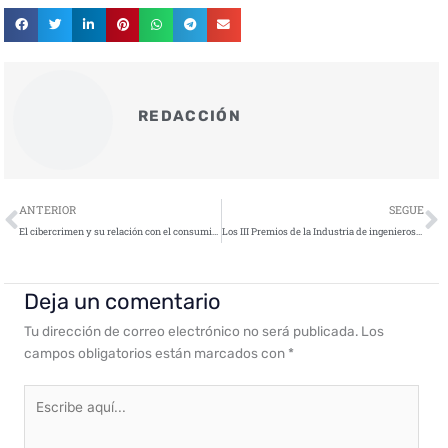
REDACCIÓN
Ant
S
ANTERIOR
SEGUE
El cibercrimen y su relación con el consumidor: ¿saben las víctimas a quién acudir?
Los III Premios de la Industria de ingenierosVA se celebrarán el 29 de octubre en la Feria de Valladolid
Deja un comentario
Tu dirección de correo electrónico no será publicada.
Los
campos obligatorios están marcados con
*
Escribe
aquí...