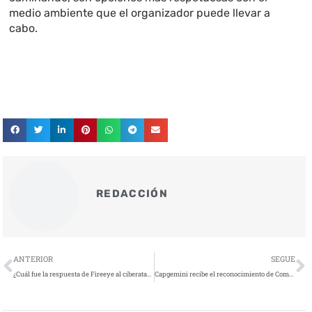
medio ambiente que el organizador puede llevar a
cabo.
REDACCIÓN
Ant
S
ANTERIOR
SEGUE
¿Cuál fue la respuesta de Fireeye al ciberataque sufrido?
Capgemini recibe el reconocimiento de Competencia en Software Industrial de Amazon Web Services (AWS)