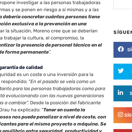
opone investigar a las personas trabajadoras
mas y se ponen en riesgo a sí mismas y a las
a debería concretar cuántas personas tiene
ción exclusiva a la prevención en una
rar la situación, Moreno cree que se deberían
SÍGUE
a trabajar la cultura, el compromiso, la
ntizar la presencia de personal técnico en el
S
 de forma permanente
”.
garantía de calidad
guridad es un coste o una inversión para la
 respondido: “
En el pasado se veía como un
 tanto para las personas trabajadoras como para
está evolucionando con las nuevas generaciones
as a cambiar”.
Desde la posición del fabricante
Grau ha explicado: “
Tener en cuenta la
SÍ
rosos nos puede penalizar a nivel de coste, con
ricantes para el mismo proyecto o máquina. Se
n equilibrio entre seguridad, productividad y