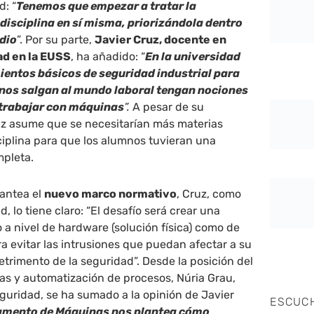
d: “
Tenemos que empezar a tratar la
isciplina en sí misma, priorizándola dentro
udio
”. Por su parte,
Javier Cruz, docente en
ad en la EUSS
, ha añadido: “
En la universidad
entos básicos de seguridad industrial para
nos salgan al mundo laboral tengan nociones
 trabajar con máquinas
”.
A pesar de su
ruz asume que se necesitarían más materias
ciplina para que los alumnos tuvieran una
pleta.
lantea el
nuevo marco normativo
, Cruz, como
, lo tiene claro: “El desafío será crear una
a nivel de hardware (solución física) como de
ra evitar las intrusiones que puedan afectar a su
rimento de la seguridad”. Desde la posición del
as y automatización de procesos, Núria Grau,
guridad, se ha sumado a la opinión de Javier
ESCUC
amento de Máquinas nos plantea cómo