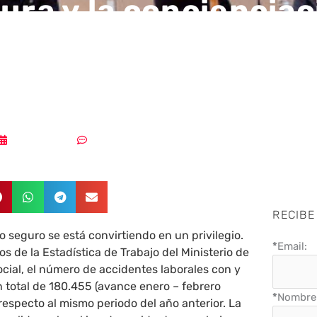
tura y la conciencia
dad: la asignatura
nte de la industria
05/05/2024
Sin comentarios
RECIBE
o seguro se está convirtiendo en un privilegio.
*
Email:
s de la Estadística de Trabajo del Ministerio de
cial, el número de accidentes laborales con y
n total de 180.455 (avance enero – febrero
*
Nombre 
especto al mismo periodo del año anterior. La