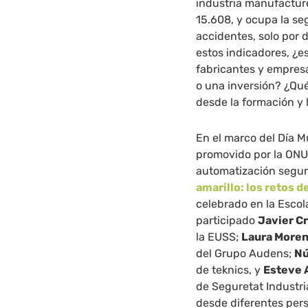
industria manufacture
15.608, y ocupa la se
accidentes, solo por d
estos indicadores, ¿es
fabricantes y empres
o una inversión? ¿Qu
desde la formación y 
En el marco del Día M
promovido por la ON
automatización segur
amarillo: los retos d
celebrado en la Escol
participado
Javier C
la EUSS;
Laura More
del Grupo Audens;
Nú
de teknics, y
Esteve 
de Seguretat Industria
desde diferentes per