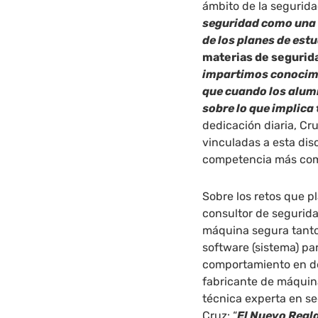
ámbito de la segurida
seguridad como una d
de los planes de est
materias de segurid
impartimos conocimi
que cuando los alum
sobre lo que implica
dedicación diaria, C
vinculadas a esta dis
competencia más com
Sobre los retos que p
consultor de seguridad
máquina segura tanto 
software (sistema) pa
comportamiento en det
fabricante de máquin
técnica experta en se
Cruz: “
El Nuevo Regl