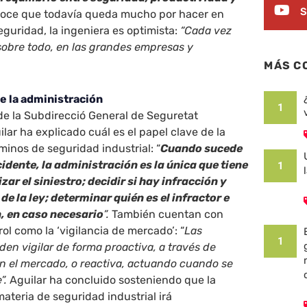
S
ce que todavía queda mucho por hacer en
eguridad, la ingeniera es optimista:
“Cada vez
sobre todo, en las grandes empresas y
MÁS C
e la administración
1
e la Subdirecció General de Seguretat
ilar ha explicado cuál es el papel clave de la
minos de seguridad industrial: “
Cuando sucede
idente, la administración es la única que tiene
1
ar el siniestro; decidir si hay infracción y
de la ley; determinar quién es el infractor e
, en caso necesario
”.
También cuentan con
ol como la ‘vigilancia de mercado’: “
Las
1
en vigilar de forma proactiva, a través de
n el mercado, o reactiva, actuando cuando se
”.
Aguilar ha concluido sosteniendo que la
materia de seguridad industrial irá