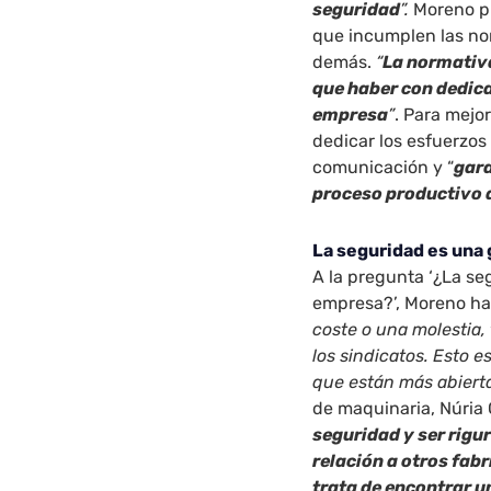
seguridad
”.
Moreno pr
que incumplen las nor
demás.
“
La normativ
que haber con dedica
empresa
”
. Para mejo
dedicar los esfuerzos 
comunicación y “
gara
proceso productivo
La seguridad es una 
A la pregunta ‘¿La se
empresa?’, Moreno ha
coste o una molestia,
los sindicatos. Esto 
que están más abiert
de maquinaria, Núria 
seguridad y ser rigu
relación a otros fab
trata de encontrar u