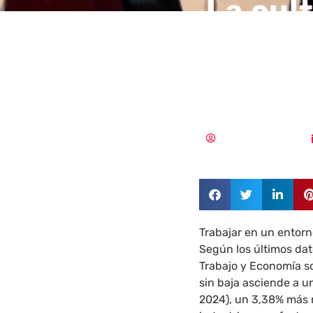
La cul
seguri
pendie
Pedro Pablo Merino
Trabajar en un entorn
Según los últimos dato
Trabajo y Economía so
sin baja asciende a u
2024), un 3,38% más r