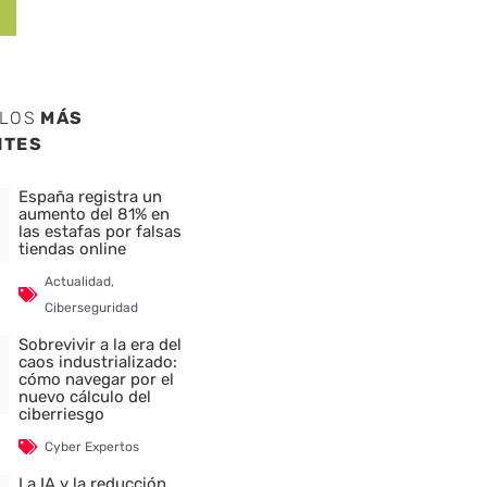
ULOS
MÁS
NTES
España registra un
aumento del 81% en
las estafas por falsas
tiendas online
Actualidad
,
Ciberseguridad
Sobrevivir a la era del
caos industrializado:
cómo navegar por el
nuevo cálculo del
ciberriesgo
Cyber Expertos
La IA y la reducción