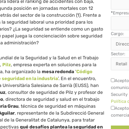
ra lidera el ranking de accidentes con baja,
gunda posición en jornadas mortales con 12
*
Empres
etrás del sector de la construcción (1). Frente a
 la seguridad laboral una prioridad para los
arios? ¿La seguridad se entiende como un gasto
Cargo:
é papel juega la concienciación sobre seguridad
la administración?
Sector:
undial de la Seguridad y la Salud en el Trabajo
U,
Pilz
, empresa experta en soluciones para la
a, ha organizado la
mesa redonda
‘
Código
e seguridad en la industria
’. En el encuentro,
Acepto 
a Universitària Salesiana de Sarrià (EUSS), han
comunica
ruz
, consultor de seguridad de Pilz y profesor de
Security
no
, directora de seguridad y salud en el trabajo
Política 
ria Grau
, técnica de seguridad en máquinas
Acepto
Aguilar
, representante de la Subdirecció General
comercia
l de la Generalitat de Catalunya, para tratar
spectivas
qué desafíos plantea la seguridad en