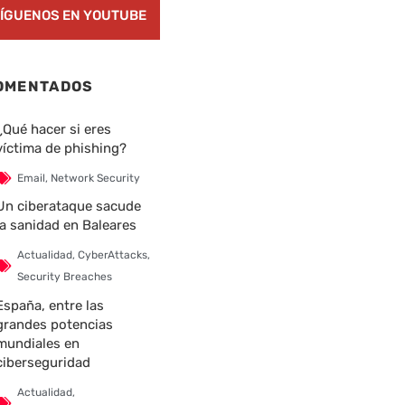
ÍGUENOS EN YOUTUBE
OMENTADOS
¿Qué hacer si eres
víctima de phishing?
Email
,
Network Security
Un ciberataque sacude
la sanidad en Baleares
Actualidad
,
CyberAttacks
,
Security Breaches
España, entre las
grandes potencias
mundiales en
ciberseguridad
Actualidad
,