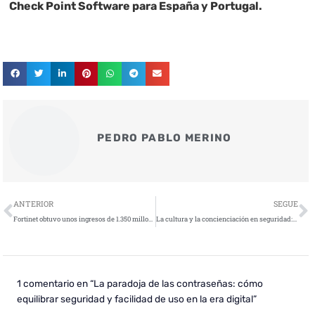
Check Point Software para España y Portugal.
PEDRO PABLO MERINO
Ant
S
ANTERIOR
SEGUE
Fortinet obtuvo unos ingresos de 1.350 millones de dólares en el primer trimestre de 2024
La cultura y la concienciación en seguridad: la asignatura pendiente de la industria
1 comentario en “La paradoja de las contraseñas: cómo
equilibrar seguridad y facilidad de uso en la era digital”