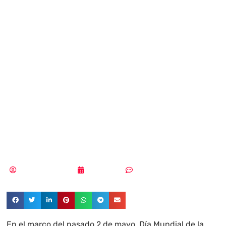
contraseñas:
cómo equilibrar
seguridad y
facilidad de uso
en la era digital
Pedro Pablo Merino
05/05/2024
Un comentario
En el marco del pasado 2 de mayo, Día Mundial de la