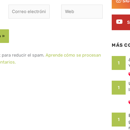
SÍ
Correo
Web
electrónico*
S
MÁS C
t para reducir el spam.
Aprende cómo se procesan
ntarios.
1
1
1