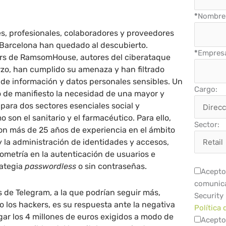
*
Nombre 
s, profesionales, colaboradores y proveedores
e Barcelona han quedado al descubierto.
*
Empres
ers de RamsomHouse, autores del ciberataque
rzo, han cumplido su amenaza y han filtrado
 de información y datos personales sensibles. Un
Cargo:
 de manifiesto la necesidad de una mayor y
para dos sectores esenciales social y
on el sanitario y el farmacéutico. Para ello,
Sector:
on más de 25 años de experiencia en el ámbito
y la administración de identidades y accesos,
iometría en la autenticación de usuarios e
rategia
passwordless
o sin contraseñas.
Acepto 
comunica
és de Telegram, a la que podrían seguir más,
Security
los hackers, es su respuesta ante la negativa
Política 
agar los 4 millones de euros exigidos a modo de
Acepto