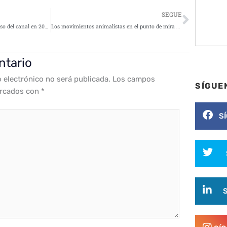
Siguie
SEGUE
Delinea mantiene el fuerte impulso del canal en 2023 con un aumento de los nuevos contratos en todo el mundo a través de su red de distribución
Los movimientos animalistas en el punto de mira de los ciberdelincuentes
ntario
o electrónico no será publicada.
Los campos
SÍGUE
arcados con
*
S