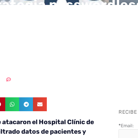
rategia passwordles
para la cibersegurid
ctores sanitario y
éutico
2023
Sin comentarios
RECIBE
 atacaron el Hospital Clínic de
*
Email:
iltrado datos de pacientes y