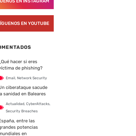
GUENOS EN INSTAGRAM
ÍGUENOS EN YOUTUBE
OMENTADOS
¿Qué hacer si eres
víctima de phishing?
Email
,
Network Security
Un ciberataque sacude
la sanidad en Baleares
Actualidad
,
CyberAttacks
,
Security Breaches
España, entre las
grandes potencias
mundiales en