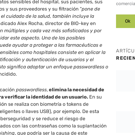
atos sensibles del hospital, sus pacientes, sus
comercia
os y sus proveedores y su filtración “
pone de
 el cuidado de la salud, también incluye la
indicado Alex Rocha, director de BIO-key en
on múltiples y cada vez más sofisticados y por
dar este aspecto. Una de las posibles
uede ayudar a proteger a las farmacéuticas e
ARTÍC
sensibles como hospitales consiste en aplicar la
RECIE
tificación y autenticación de usuarios y el
sto significa adoptar un enfoque passwordless o
incidido.
icación
passwordless
,
elimina la necesidad de
a verificar la identidad de un usuario.
En su
ión se realiza con biometría o tokens de
eligentes o llaves USB), por ejemplo. De esta
ciberseguridad y se reduce el riesgo de
nados con las contraseñas como la suplantación
ishing
, que podría ser la causa de este