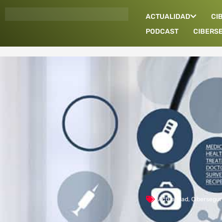
Ir
ACTUALIDAD
CI
al
contenido
PODCAST
CIBERS
Actualidad
,
Cibersegur