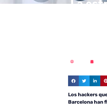
La est
clave 
los se
farmac
Redacción
17/04/
Los hackers que
Barcelona han f