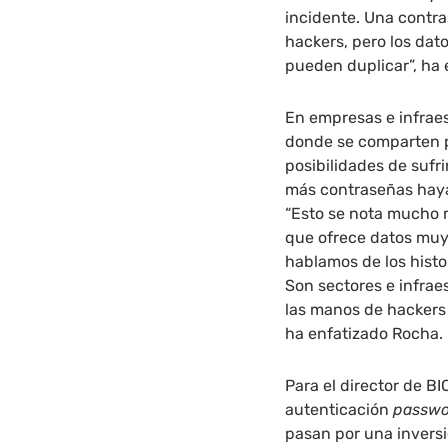
incidente. Una contras
hackers, pero los dat
pueden duplicar”, ha
En empresas e infrae
donde se comparten pu
posibilidades de sufr
más contraseñas haya
“Esto se nota mucho 
que ofrece datos muy 
hablamos de los histo
Son sectores e infrae
las manos de hackers
ha enfatizado Rocha.
Para el director de B
autenticación
passwo
pasan por una invers