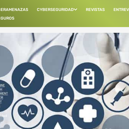
BERAMENAZAS
CYBERSEGURIDAD
REVISTAS
ENTREV
EGUROS
idad