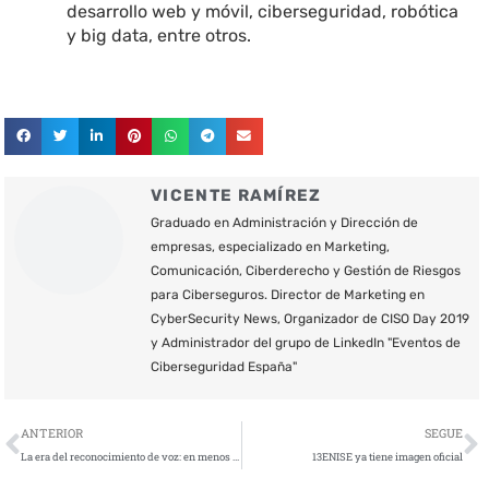
desarrollo web y móvil, ciberseguridad, robótica
y big data, entre otros.
VICENTE RAMÍREZ
Graduado en Administración y Dirección de
empresas, especializado en Marketing,
Comunicación, Ciberderecho y Gestión de Riesgos
para Ciberseguros. Director de Marketing en
CyberSecurity News, Organizador de CISO Day 2019
y Administrador del grupo de LinkedIn "Eventos de
Ciberseguridad España"
Ant
S
ANTERIOR
SEGUE
La era del reconocimiento de voz: en menos de 2 años todo el mundo estará familiarizado con la biometría vocal
13ENISE ya tiene imagen oficial