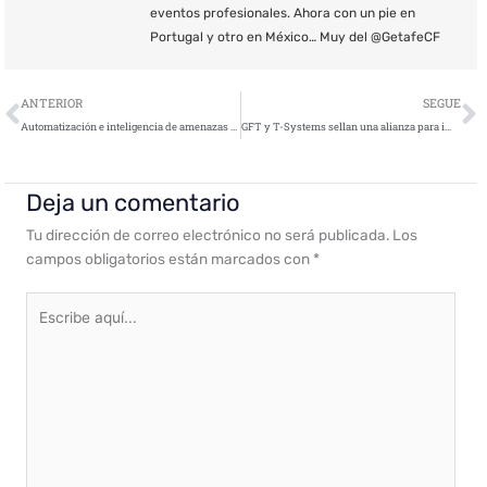
eventos profesionales. Ahora con un pie en
Portugal y otro en México… Muy del @GetafeCF
Ant
S
ANTERIOR
SEGUE
Automatización e inteligencia de amenazas de seguridad cloud para Amazon GuardDuty
GFT y T-Systems sellan una alianza para impulsar la adopción del cloud en el sector financiero
Deja un comentario
Tu dirección de correo electrónico no será publicada.
Los
campos obligatorios están marcados con
*
Escribe
aquí...