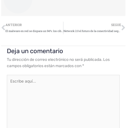
Ant
S
ANTERIOR
SEGUE
El malware en red se dispara un 94%: los ciberataques aprovechan conexiones cifradas
Network 2.0 el futuro de la conectividad segura y sin fricciones
Deja un comentario
Tu dirección de correo electrónico no será publicada.
Los
campos obligatorios están marcados con
*
Escribe
aquí...