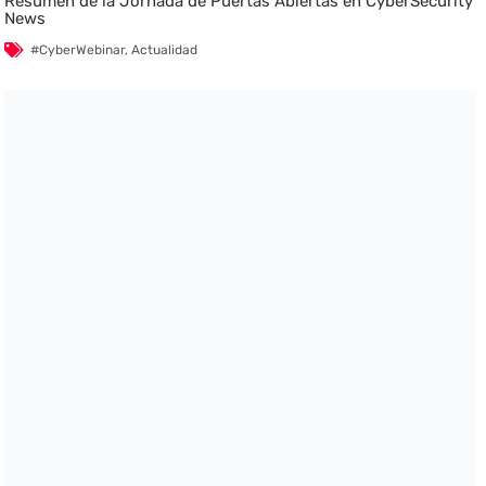
Resumen de la Jornada de Puertas Abiertas en CyberSecurity
News
#CyberWebinar
,
Actualidad