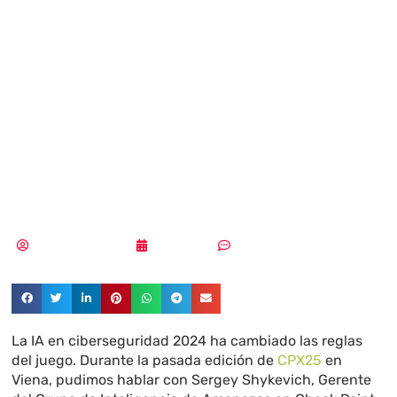
eficaz que los
humanos en
campañas de
phishing”
Pedro Pablo Merino
14/04/2025
Sin comentarios
La IA en ciberseguridad 2024 ha cambiado las reglas
del juego. Durante la pasada edición de
CPX25
en
Viena, pudimos hablar con Sergey Shykevich, Gerente