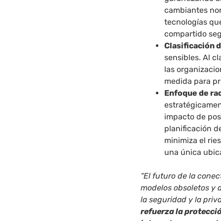
cambiantes nor
tecnologías qu
compartido segu
Clasificación 
sensibles. Al c
las organizaci
medida para pro
Enfoque de rad
estratégicament
impacto de posi
planificación d
minimiza el rie
una única ubic
“El futuro de la cone
modelos obsoletos y a
la seguridad y la priv
refuerza la protecci