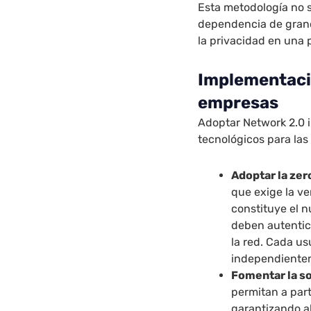
Esta metodología no s
dependencia de grand
la privacidad en una 
Implementació
empresas
Adoptar Network 2.0 i
tecnológicos para las
Adoptar la zer
que exige la ve
constituye el n
deben autentic
la red. Cada us
independientem
Fomentar la s
permitan a part
garantizando a