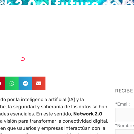
k 2.0 el futuro de la
ividad segura y sin
ones
14/04/2025
Sin comentarios
RECIBE
por la inteligencia artificial (IA) y la
*
Email:
e, la seguridad y soberanía de los datos se han
ades esenciales. En este sentido,
Network 2.0
visión para transformar la conectividad digital,
*
Nombre 
 en que usuarios y empresas interactúan con la