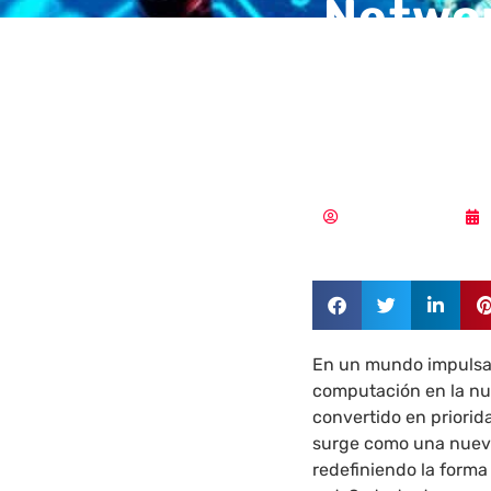
Networ
conect
fricci
Aldana Balmaceda
En un mundo impulsado 
computación en la nub
convertido en priorid
surge como una nueva 
redefiniendo la forma