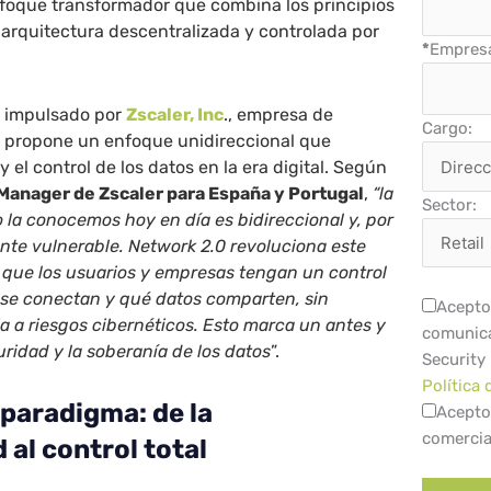
nfoque transformador que combina los principios
 arquitectura descentralizada y controlada por
*
Empres
, impulsado por
Zscaler, Inc
., empresa de
Cargo:
, propone un enfoque unidireccional que
y el control de los datos en la era digital. Según
Manager de Zscaler para España y Portugal
,
“la
Sector:
 la conocemos hoy en día es bidireccional y, por
ente vulnerable. Network 2.0 revoluciona este
 que los usuarios y empresas tengan un control
 se conectan y qué datos comparten, sin
Acepto 
a a riesgos cibernéticos. Esto marca un antes y
comunica
ridad y la soberanía de los datos
”.
Security
Política 
paradigma: de la
Acepto
comercia
 al control total