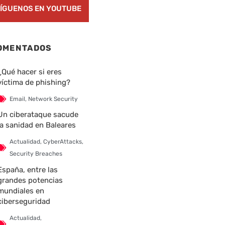
ÍGUENOS EN YOUTUBE
OMENTADOS
¿Qué hacer si eres
víctima de phishing?
Email
,
Network Security
Un ciberataque sacude
la sanidad en Baleares
Actualidad
,
CyberAttacks
,
Security Breaches
España, entre las
grandes potencias
nte
mundiales en
ciberseguridad
Actualidad
,