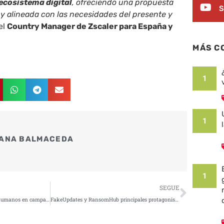
ecosistema digital
, ofreciendo una propuesta
S
 y alineada con las necesidades del presente y
el
Country Manager de Zscaler para España y
MÁS C
1
1
ANA BALMACEDA
1
Siguie
SEGUE
“La IA ya es más eficaz que los humanos en campañas de phishing”
FakeUpdates y RansomHub principales protagonistas de las ciberamenazas de marzo