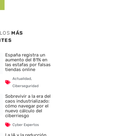
ULOS
MÁS
NTES
España registra un
aumento del 81% en
las estafas por falsas
tiendas online
Actualidad
,
Ciberseguridad
Sobrevivir a la era del
caos industrializado:
cómo navegar por el
nuevo cálculo del
ciberriesgo
Cyber Expertos
La IA y la reducción