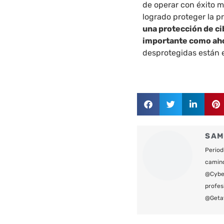
de operar con éxito m
logrado proteger la 
una protección de ci
importante como ah
desprotegidas están e
SAM
Period
camin
@Cyber
profes
@Geta