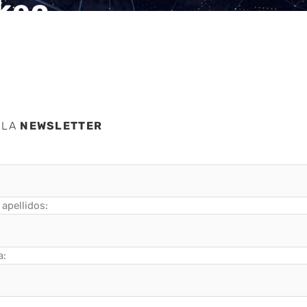
ckeo
 LA
NEWSLETTER
apellidos:
a: