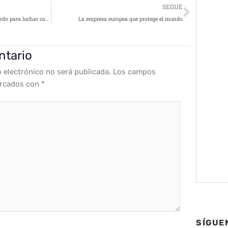
Siguie
SEGUE
Tixeo y Zerolynx firman un acuerdo para luchar contra el espionaje industrial
La empresa europea que protege el mundo
ntario
o electrónico no será publicada.
Los campos
arcados con
*
SÍGUE