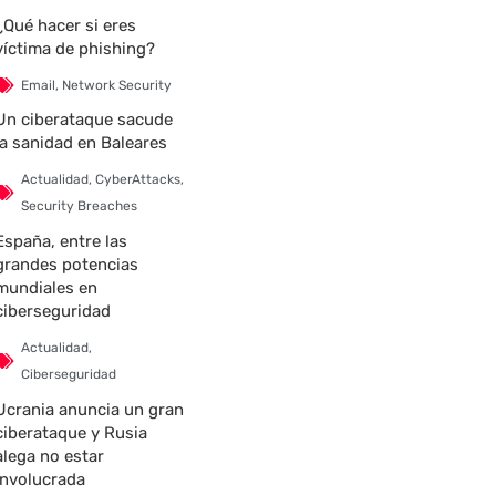
¿Qué hacer si eres
víctima de phishing?
Email
,
Network Security
Un ciberataque sacude
la sanidad en Baleares
Actualidad
,
CyberAttacks
,
Security Breaches
España, entre las
grandes potencias
mundiales en
ciberseguridad
Actualidad
,
Ciberseguridad
Ucrania anuncia un gran
ciberataque y Rusia
alega no estar
involucrada