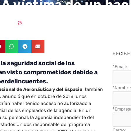
A víctima de un ha
31/12/2018
Sin comentarios
RECIBE
la seguridad social de los
*
Email:
an visto comprometidos debido a
berdelincuentes.
*
Nombre 
cional de Aeronáutica y del Espacio
, también
A
, anunció que en octubre de 2018, unos
drían haber tenido acceso no autorizado a
*
Empres
ial de los empleados de la agencia. En un
 su personal, la agencia independiente del
Estados Unidos responsable del programa
Cargo: