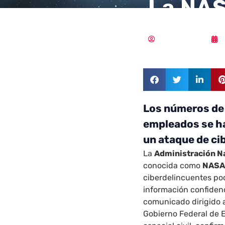
La NAS
Samuel Rodríguez
Los números de 
empleados se h
un ataque de ci
La
Administración Na
conocida como
NAS
ciberdelincuentes po
información confidenc
comunicado dirigido a
Gobierno Federal de 