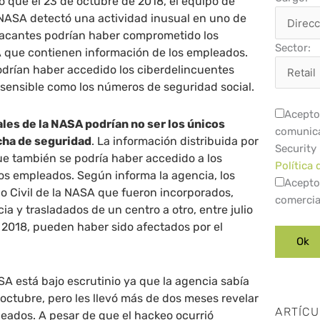
mó que el 23 de octubre de 2018, el equipo de
 NASA detectó una actividad inusual en uno de
atacantes podrían haber comprometido los
Sector:
A que contienen información de los empleados.
odrían haber accedido los ciberdelincuentes
 sensible como los números de seguridad social.
Acepto 
es de la NASA podrían no ser los únicos
comunica
cha de seguridad
. La información distribuida por
Security
e también se podría haber accedido a los
Política 
uos empleados. Según informa la agencia, los
Acepto
o Civil de la NASA que fueron incorporados,
comercia
a y trasladados de un centro a otro, entre julio
 2018, pueden haber sido afectados por el
A está bajo escrutinio ya que la agencia sabía
e octubre, pero les llevó más de dos meses revelar
ARTÍC
leados. A pesar de que el hackeo ocurrió