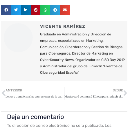
VICENTE RAMÍREZ
Graduado en Administración y Dirección de
empresas, especializado en Marketing,
Comunicación, Ciberderecho y Gestión de Riesgos
para Ciberseguros. Director de Marketing en
CyberSecurity News, Organizador de CISO Day 2019
y Administrador del grupo de LinkedIn "Eventos de
Ciberseguridad España"
Ant
S
ANTERIOR
SEGUE
Lenovo transforma las operaciones de la cadena de suministro con Blockchain
Mastercard comprará Ethoca para reducir el fraude en el comercio digital
Deja un comentario
Tu dirección de correo electrónico no será publicada.
Los