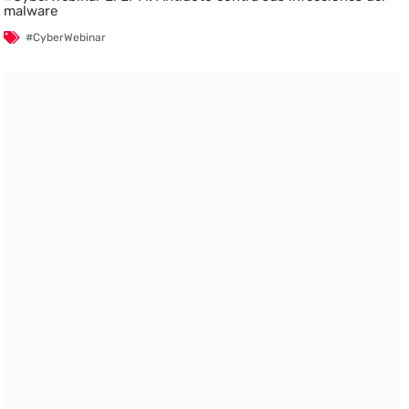
malware
#CyberWebinar