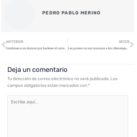
PEDRO PABLO MERINO
Ant
S
ANTERIOR
SEGUE
Condenan a un alumno por hackear el correo corporativo de su profesora
Las pymes no son inmunes a los ciberataques, pero así pueden protegerse
Deja un comentario
Tu dirección de correo electrónico no será publicada.
Los
campos obligatorios están marcados con
*
Escribe
aquí...