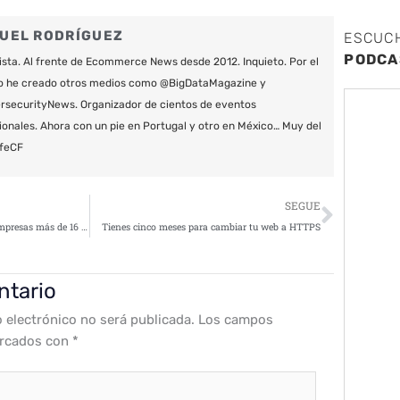
UEL RODRÍGUEZ
ESCUC
PODCA
ista. Al frente de Ecommerce News desde 2012. Inquieto. Por el
o he creado otros medios como @BigDataMagazine y
securityNews. Organizador de cientos de eventos
ionales. Ahora con un pie en Portugal y otro en México… Muy del
feCF
Siguie
SEGUE
El malware móvil cuesta a las empresas más de 16 millones de dólares al año
Tienes cinco meses para cambiar tu web a HTTPS
ntario
o electrónico no será publicada.
Los campos
arcados con
*