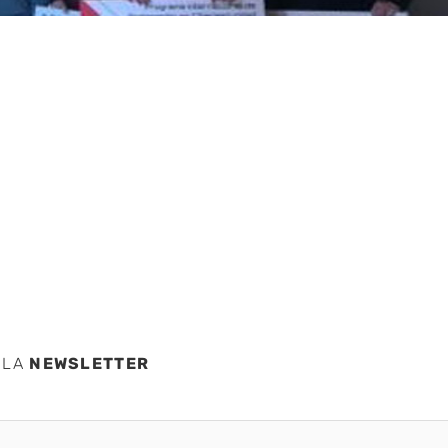
e se
n el
 LA
NEWSLETTER