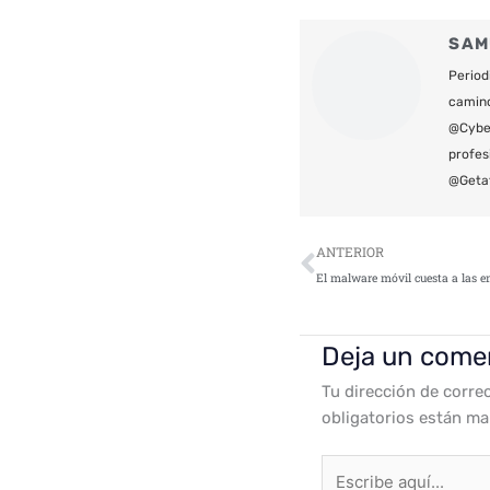
SAM
Period
camin
@Cyber
profes
@Geta
Ant
ANTERIOR
Deja un come
Tu dirección de corre
obligatorios están m
Escribe