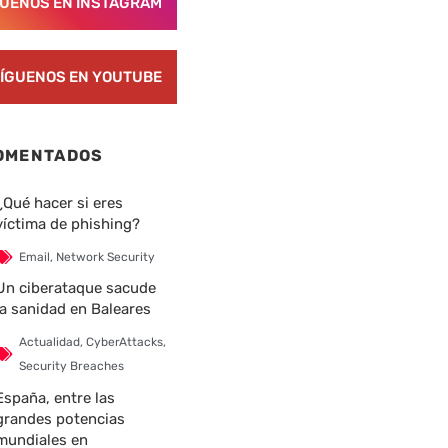
GUENOS EN INSTAGRAM
ÍGUENOS EN YOUTUBE
OMENTADOS
¿Qué hacer si eres
víctima de phishing?
Email
,
Network Security
Un ciberataque sacude
la sanidad en Baleares
Actualidad
,
CyberAttacks
,
Security Breaches
España, entre las
grandes potencias
mundiales en