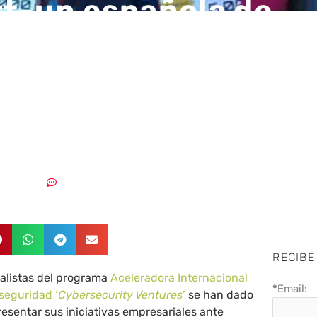
rt-up española de
eguridad Smartfens
on el primer premio e
Day’ de Madrid
26/02/2018
Sin comentarios
RECIBE
nalistas del programa
Aceleradora Internacional
*
Email:
seguridad ‘
Cybersecurity Ventures
’
se han dado
resentar sus iniciativas empresariales ante