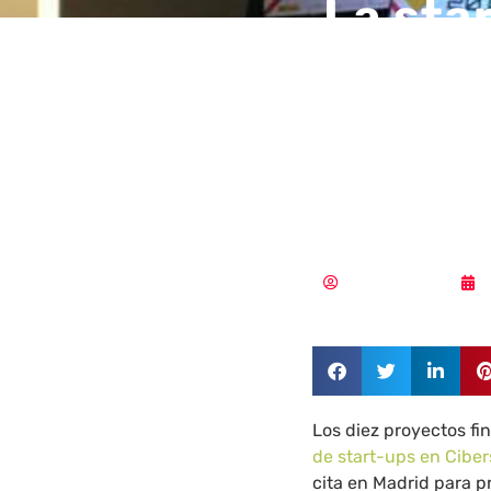
La sta
cibers
alza c
‘Demo 
Samuel Rodríguez
Los diez proyectos fi
de start-ups en Ciber
cita en Madrid para p