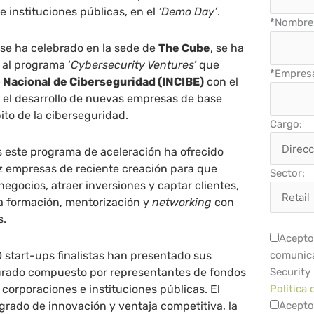
e instituciones públicas, en el
‘Demo Day’
.
*
Nombre 
 se ha celebrado en la sede de
The Cube
, se ha
 al programa ‘
Cybersecurity Ventures’
que
*
Empres
o Nacional de Ciberseguridad (INCIBE)
con el
r el desarrollo de nuevas empresas de base
ito de la ciberseguridad.
Cargo:
 este programa de aceleración ha ofrecido
ez empresas de reciente creación para que
Sector:
gocios, atraer inversiones y captar clientes,
 la formación, mentorización y
networking
con
s.
Acepto 
0 start-ups finalistas han presentado sus
comunica
urado compuesto por representantes de fondos
Security
 corporaciones e instituciones públicas. El
Política 
 grado de innovación y ventaja competitiva, la
Acepto