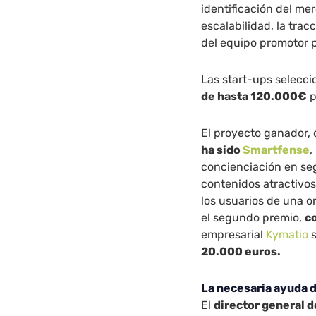
identificación del me
escalabilidad, la trac
del equipo promotor p
Las start-ups selec
de hasta 120.000€
p
El proyecto ganador,
ha sido
Smartfense
,
concienciación en seg
contenidos atractivo
los usuarios de una o
el segundo premio,
c
empresarial
Kymatio
s
20.000 euros.
La necesaria ayuda 
El
director general 