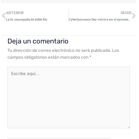
Ant
S
ANTERIOR
SEGUE
La IA: una espada de doble filo
CyberInsurance Day volvió a ser el epicentro del sector de la ciberseguridad y los seguros ante cerca de 200 asistentes
Deja un comentario
Tu dirección de correo electrónico no será publicada.
Los
campos obligatorios están marcados con
*
Escribe
aquí...