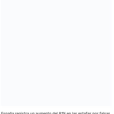
España registra un aumento del 81% en las estafas por falsas