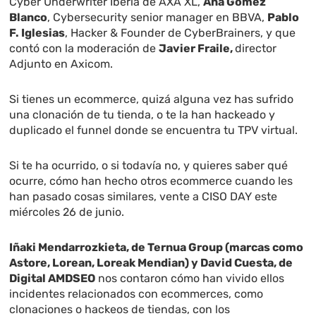
Cyber Underwriter Iberia de AXA XL,
Ana Gómez
Blanco
, Cybersecurity senior manager en BBVA,
Pablo
F. Iglesias
, Hacker & Founder de CyberBrainers, y que
contó con la moderación de
Javier Fraile,
director
Adjunto en Axicom.
Si tienes un ecommerce, quizá alguna vez has sufrido
una clonación de tu tienda, o te la han hackeado y
duplicado el funnel donde se encuentra tu TPV virtual.
Si te ha ocurrido, o si todavía no, y quieres saber qué
ocurre, cómo han hecho otros ecommerce cuando les
han pasado cosas similares, vente a CISO DAY este
miércoles 26 de junio.
Iñaki Mendarrozkieta, de Ternua Group (marcas como
Astore, Lorean, Loreak Mendian) y David Cuesta, de
Digital AMDSEO
nos contaron cómo han vivido ellos
incidentes relacionados con ecommerces, como
clonaciones o hackeos de tiendas, con los