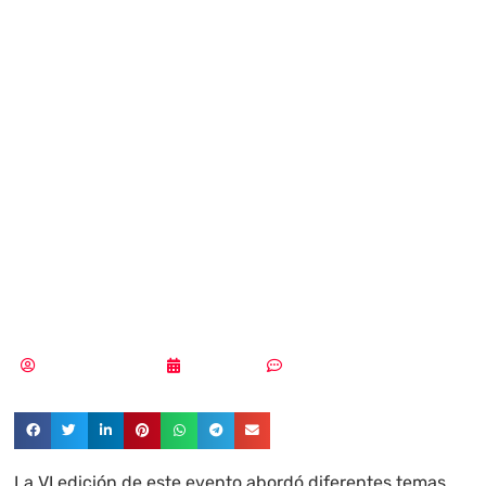
CISO Day volvió a
reunir al
ecosistema de
profesionales de
ciberseguridad
Pedro Pablo Merino
27/06/2024
Sin comentarios
La VI edición de este evento abordó diferentes temas