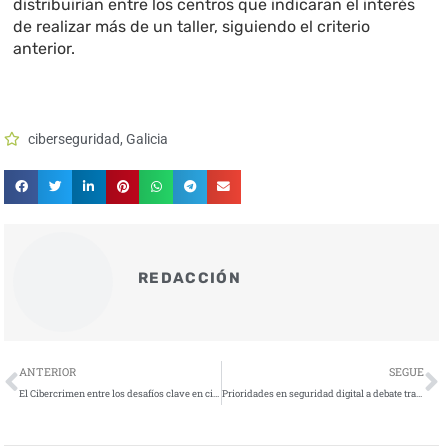
distribuirían entre los centros que indicaran el interés
de realizar más de un taller, siguiendo el criterio
anterior.
ciberseguridad
,
Galicia
REDACCIÓN
Ant
S
ANTERIOR
SEGUE
El Cibercrimen entre los desafíos clave en ciberseguridad para la Industria Aseguradora
Prioridades en seguridad digital a debate tras el ciberataque de Sevilla