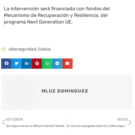
La intervención será financiada con fondos del
Mecanismo de Recuperación y Resiliencia, del
programa Next Generation UE.
ciberseguridad
,
Galicia
MLUZ DOMINGUEZ
Ant
S
ANTERIOR
SEGUE
¿Es seguro enviar tu DNI por Internet? Medidas clave para proteger tus datos
El vínculo emergente entre IA y Ciberseguridad, según informe del CCN