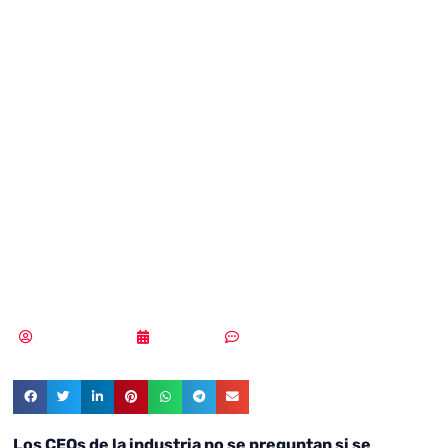
es primordial: la
industria
manufacturera,
preparada para el
ataque
Vicente Ramírez
11/09/2018
Sin comentarios
Los CEOs de la industria no se preguntan si se