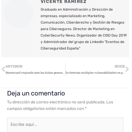
VICENTE RAMÍREZ
Graduado en Administración y Dirección de
empresas, especializado en Marketing,
Comunicación, Ciberderecho y Gestión de Riesgos
para Ciberseguros. Director de Marketing en
CyberSecurity News, Organizador de CISO Day 2019
y Administrador del grupo de LinkedIn "Eventos de
Ciberseguridad España"
Ant
S
ANTERIOR
SEGUE
Mastercard responde ante las dudas generadas en cuanto al uso de sus datos
Se detectan multiples vulnerabilidades en productos Cisco
Deja un comentario
Tu dirección de correo electrónico no será publicada.
Los
campos obligatorios están marcados con
*
Escribe
aquí...