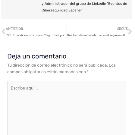
y Administrador del grupo de LinkedIn "Eventos de
Ciberseguridad España"
Ant
S
ANTERIOR
SEGUE
INCIBE colabora con el curso “Seguridad, privacidad e identidad digital en el entorno escolar”
Una transferencia internacional segura en 8 segundos, gracias al Blockchain
Deja un comentario
Tu dirección de correo electrónico no será publicada.
Los
campos obligatorios están marcados con
*
Escribe
aquí...