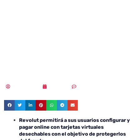
«tarjeta
desechable» para
luchar contra el
fraude online
Vicente Ramírez
22/03/2018
Sin comentarios
Revolut permitirá a sus usuarios configurar y
pagar online con tarjetas virtuales
desechables con el objetivo de protegerlos