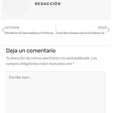
REDACCIÓN
Ant
S
ANTERIOR
SEGUE
5 beneficios del Open Banking y la PSD2 para el sector asegurador
Trend Micro bloquea más de 61 millones de ataques de ransomware en 2019
Deja un comentario
Tu dirección de correo electrónico no será publicada.
Los
campos obligatorios están marcados con
*
Escribe
aquí...