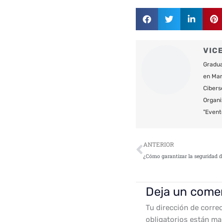
VIC
Gradua
en Mar
Cibers
Organi
"Event
Ant
ANTERIOR
Deja un come
Tu dirección de corre
obligatorios están m