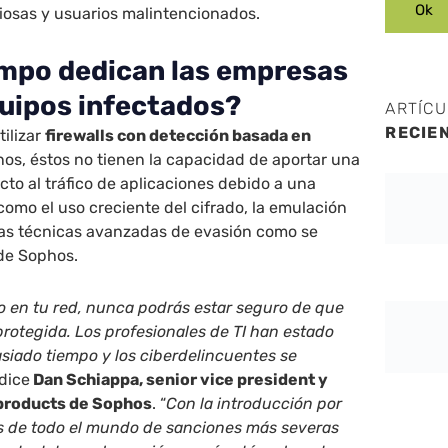
iosas y usuarios malintencionados.
mpo dedican las empresas
quipos infectados?
ARTÍC
RECIE
ilizar
firewalls con detección basada en
os, éstos no tienen la capacidad de aportar una
ecto al tráfico de aplicaciones debido a una
como el uso creciente del cifrado, la emulación
as técnicas avanzadas de evasión como se
 de Sophos.
o en tu red, nunca podrás estar seguro de que
protegida. Los profesionales de TI han estado
siado tiempo y los ciberdelincuentes se
 dice
Dan Schiappa, senior vice president y
products de Sophos
. “
Con la introducción por
os de todo el mundo de sanciones más severas