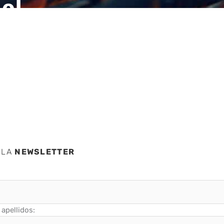
el
ico de
 LA
NEWSLETTER
apellidos: