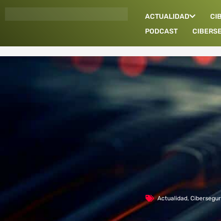
Ir
ACTUALIDAD
CI
al
contenido
PODCAST
CIBERS
Actualidad
,
Cibersegur