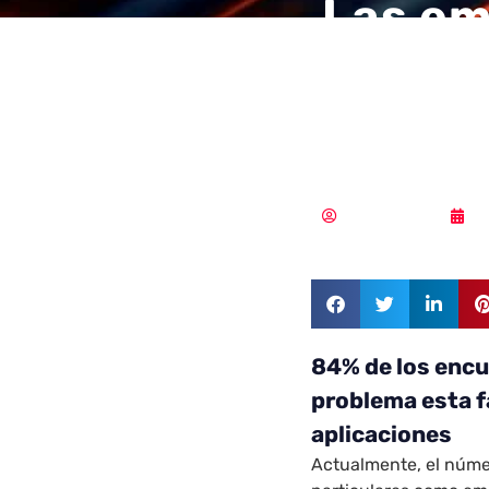
Las em
conten
sus re
Vicente Ramírez
2
84% de los enc
problema esta fa
aplicaciones
Actualmente, el núme