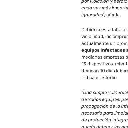
por violación y pérdid
cada vez más importa
ignorados
”, añade.
Debido a esta falta o
visibilidad, las empr
actualmente un prom
equipos infectados 
medianas empresas pa
13 dispositivos, mien
dedican 10 días labor
indica el estudio.
“Una simple vulnerac
de varios equipos, po
propagación de la inf
necesario para limpia
de protección integr
pueda detener las am