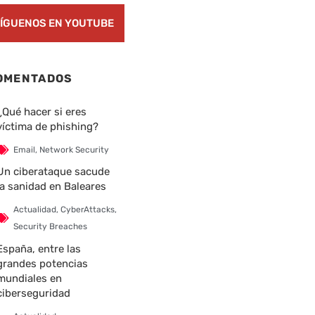
ÍGUENOS EN YOUTUBE
OMENTADOS
¿Qué hacer si eres
víctima de phishing?
Email
,
Network Security
Un ciberataque sacude
la sanidad en Baleares
Actualidad
,
CyberAttacks
,
Security Breaches
España, entre las
grandes potencias
mundiales en
ciberseguridad