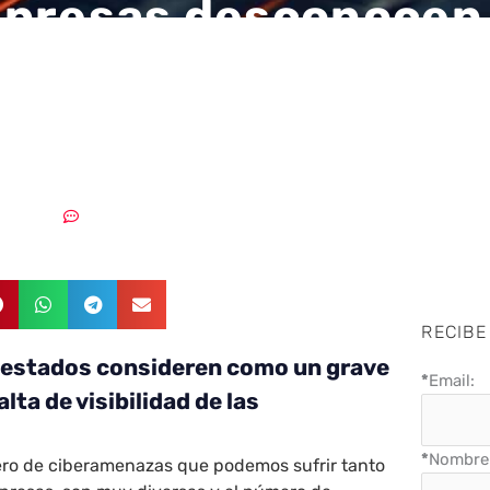
presas desconocen 
ido del 45% del tráf
des
3/04/2018
Sin comentarios
RECIBE
uestados consideren como un grave
*
Email:
lta de visibilidad de las
*
Nombre 
ro de ciberamenazas que podemos sufrir tanto