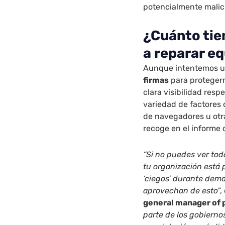
potencialmente malic
¿Cuánto tie
a reparar e
Aunque intentemos ut
firmas
para protegern
clara visibilidad resp
variedad de factores 
de navegadores u otr
recoge en el informe
“Si no puedes ver tod
tu organización está 
‘ciegos’ durante dema
aprovechan de esto
”,
general manager of 
parte de los gobiern