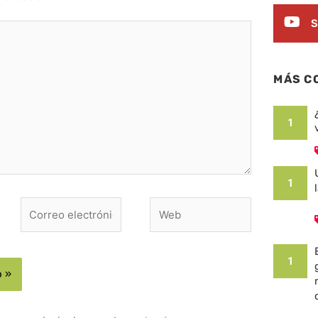
S
MÁS C
1
1
Correo
Web
electrónico*
1