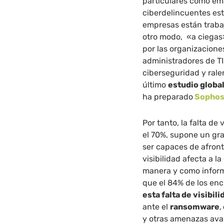
particulares como em
ciberdelincuentes est
empresas están traba
otro modo, «a ciegas»
por las organizacione
administradores de TI
ciberseguridad y rale
último
estudio globa
ha preparado
Sopho
Por tanto, la falta de
el 70%, supone un gra
ser capaces de afront
visibilidad afecta a l
manera y como inform
que el 84% de los e
esta falta de visibil
ante el
ransomware
,
y otras amenazas ava