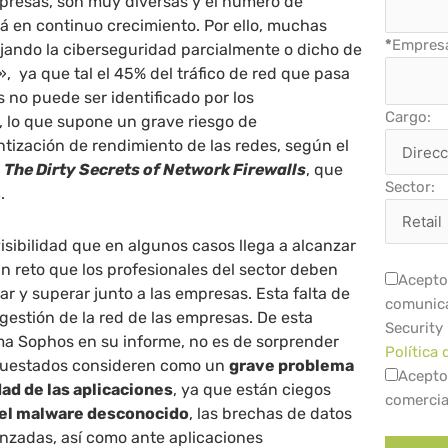
presas, son muy diversas y el número de
á en continuo crecimiento. Por ello, muchas
*
Empres
jando la ciberseguridad parcialmente o dicho de
, ya que tal el 45% del tráfico de red que pasa
s no puede ser identificado por los
Cargo:
, lo que supone un grave riesgo de
ntización de rendimiento de las redes, según el
l
The Dirty Secrets of Network Firewalls
, que
Sector:
s
.
 visibilidad que en algunos casos llega a alcanzar
n reto que los profesionales del sector deben
Acepto 
ar y superar junto a las empresas. Esta falta de
comunica
a gestión de la red de las empresas. De esta
Security
a Sophos en su informe, no es de sorprender
Política 
ncuestados consideren como un
grave problema
Acepto
idad de las aplicaciones
, ya que están ciegos
comercia
el malware desconocido
, las brechas de datos
nzadas, así como ante aplicaciones