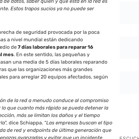
a de datos, saber quién y qué está en la red es
nte. Estos trapos sucios ya no puede ser
 brecha de seguridad provocada por la poca
esas a nivel mundial están dedicando
edio de
7 días laborales para reparar 16
al mes
. En este sentido, las pequeñas y
san una media de 5 días laborales reparando
tras que las organizaciones más grandes
ales para arreglar 20 equipos afectados, según
ión de la red a menudo conduce al compromiso
r lo que cuanto más rápido se pueda detener la
ección, más se limitan los daños y el tiempo
rla
”, dice Schiappa. “
Las empresas buscan el tipo
ada de red y endpoints de última generación que
enazas avanzadas y evitar que un incidente
ESCUC