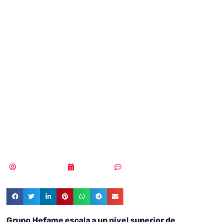
Grupo Hefame
eligen a Sophos
para protegerse
ante las oleadas
de nuevo malware
Vicente Ramírez
05/06/2018
Sin comentarios
Grupo Hefame escala a un nivel superior de