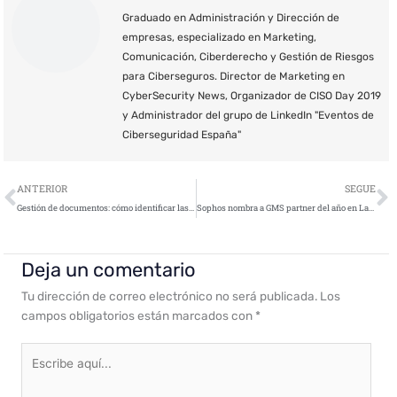
Graduado en Administración y Dirección de
empresas, especializado en Marketing,
Comunicación, Ciberderecho y Gestión de Riesgos
para Ciberseguros. Director de Marketing en
CyberSecurity News, Organizador de CISO Day 2019
y Administrador del grupo de LinkedIn "Eventos de
Ciberseguridad España"
Ant
S
ANTERIOR
SEGUE
Gestión de documentos: cómo identificar las vulnerabilidades de seguridad y proteger los datos
Sophos nombra a GMS partner del año en Latinoamérica
Deja un comentario
Tu dirección de correo electrónico no será publicada.
Los
campos obligatorios están marcados con
*
Escribe
aquí...