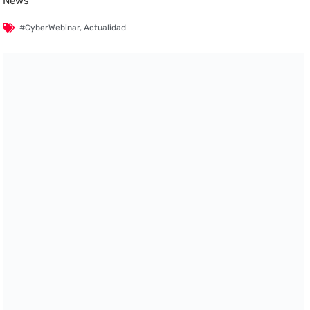
News
#CyberWebinar
,
Actualidad