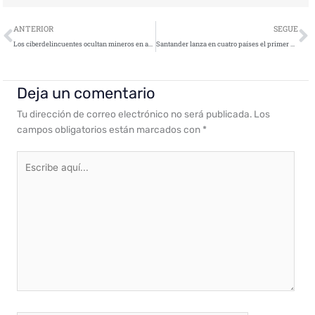
Ant
S
ANTERIOR
SEGUE
Los ciberdelincuentes ocultan mineros en apps aparentemente legítimas
Santander lanza en cuatro países el primer servicio de transferencias internacionales con blockchain
Deja un comentario
Tu dirección de correo electrónico no será publicada.
Los
campos obligatorios están marcados con
*
Escribe
aquí...