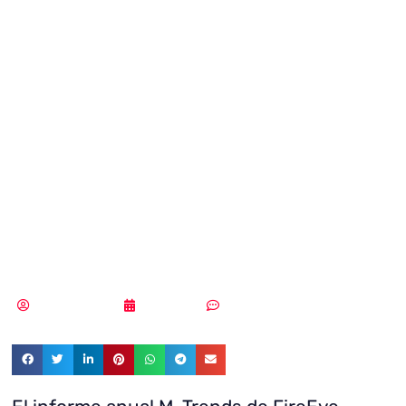
organizaciones
de EMEA tardan
casi seis meses
en detectar los
ciberataques
Vicente Ramírez
16/04/2018
Sin comentarios