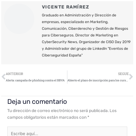
VICENTE RAMÍREZ
Graduado en Administración y Dirección de
empresas, especializado en Marketing,
Comunicación, Ciberderecho y Gestión de Riesgos
para Ciberseguros. Director de Marketing en
CyberSecurity News, Organizador de CISO Day 2019
y Administrador del grupo de LinkedIn "Eventos de
Ciberseguridad España"
Ant
S
ANTERIOR
SEGUE
Alerta: campaña de phishing contra el BBVA
Abierto el plazo de inscripción para los cursos STIC 2019
Deja un comentario
Tu dirección de correo electrónico no será publicada.
Los
campos obligatorios están marcados con
*
Escribe