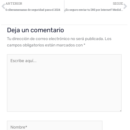
Ant
S
ANTERIOR
SEGUE
6 ciberamenazas de seguridad para el 2024
¿Es seguro enviar tu DNI por Internet? Medidas clave para proteger tus datos
Deja un comentario
Tu dirección de correo electrónico no será publicada.
Los
campos obligatorios están marcados con
*
Escribe
aquí...
Nombre*