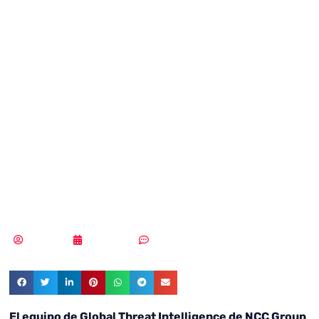
ransomware
alcanzan su
máximo histórico,
con un aumento
del 91% en marzo
Redacción
21/04/2023
Sin comentarios
El equipo de Global Threat Intelligence de NCC Group