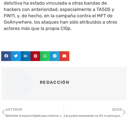
delictiva ha estado vinculada a otras bandas de
hackers con anterioridad, especialmente a TA505 y
FIN11, y, de hecho, en la campaña contra el MFT de
GoAnywhere, los ataques han sido atribuidos a otros
actores más que la propia Cl0p.
REDACCIÓN
Ant
S
ANTERIOR
SEGUE
Rediseñar el espacio digital para construir un entorno seguro
Las pymes aumentarán un 16% su presupuesto en ciberseguridad en los próximos tres años