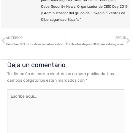
para Ciberseguros. Director de Marketing en
CyberSecurity News, Organizador de CISO Day 2019
y Administrador del grupo de LinkedIn "Eventos de
Ciberseguridad España"
Ant
S
ANTERIOR
SEGUE
Tan sólo el 50% de los datos sensibles están protegidos de forma segura
Frente a los ataques DDoS, una estrategia ineficaz deja a las empresas a los pies de los caballos
Deja un comentario
Tu dirección de correo electrónico no será publicada.
Los
campos obligatorios están marcados con
*
Escribe
aquí...