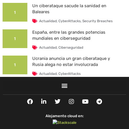
Un ciberataque sacude la sanidad en
Baleares
1
Actualidad
,
CyberAttacks
,
Security Breaches
España, entre las grandes potencias
mundiales en ciberseguridad
1
Actualidad
,
Ciberseguridad
Ucrania anuncia un gran ciberataque y
Rusia alega no estar involucrada
1
Actualidad
,
CyberAttacks
La Universidad Autónoma de Barcelona es
víctima de un ciberataque
1
F
L
T
I
Y
T
Actualidad
,
CyberAttacks
,
Security Breaches
a
i
w
n
o
e
c
n
i
s
u
l
e
k
t
t
t
e
Alojamento cloud en:
b
e
t
a
u
g
o
d
e
g
b
r