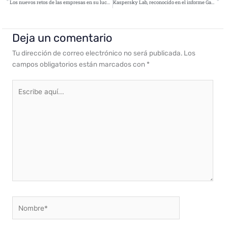
Los nuevos retos de las empresas en su lucha contra los ciberdelincuentes
Kaspersky Lab, reconocido en el informe Gartner sobre Funcionalidades críticas para plataformas de protección endpoint
Deja un comentario
Tu dirección de correo electrónico no será publicada.
Los
campos obligatorios están marcados con
*
Escribe
aquí...
Nombre*