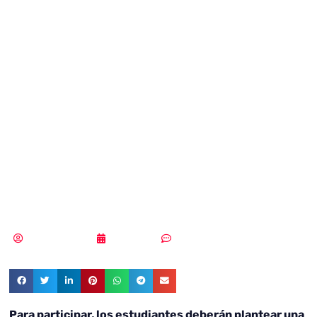
del Mastercard
Innovation
Challenge para
reinventar los
medios de pago
Vicente Ramírez
27/06/2018
Sin comentarios
Para participar, los estudiantes deberán plantear una