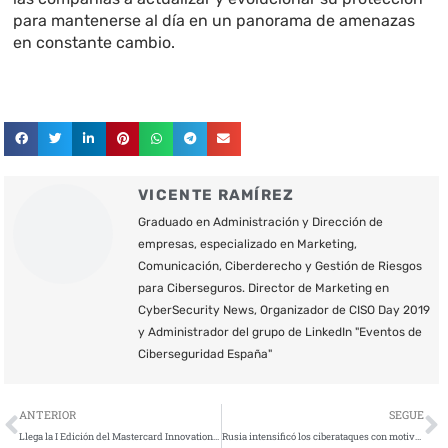
para mantenerse al día en un panorama de amenazas
en constante cambio.
VICENTE RAMÍREZ
Graduado en Administración y Dirección de
empresas, especializado en Marketing,
Comunicación, Ciberderecho y Gestión de Riesgos
para Ciberseguros. Director de Marketing en
CyberSecurity News, Organizador de CISO Day 2019
y Administrador del grupo de LinkedIn "Eventos de
Ciberseguridad España"
Ant
S
ANTERIOR
SEGUE
Llega la I Edición del Mastercard Innovation Challenge para reinventar los medios de pago
Rusia intensificó los ciberataques con motivo de la cumbre USA-Corea del Norte