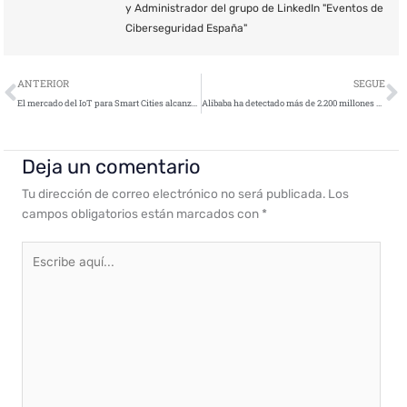
y Administrador del grupo de LinkedIn "Eventos de
Ciberseguridad España"
Ant
S
ANTERIOR
SEGUE
El mercado del IoT para Smart Cities alcanzará los 330.100 millones de dólares en 2025
Alibaba ha detectado más de 2.200 millones de ciberataques
Deja un comentario
Tu dirección de correo electrónico no será publicada.
Los
campos obligatorios están marcados con
*
Escribe
aquí...