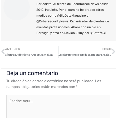
Periodista. Al frente de Ecommerce News desde
2012. Inquieto. Por el camino he creado otros
medios como @BigDataMagazine y
@CybersecurityNews. Organizador de cientos de
eventos profesionales. Ahora con un pie en
Portugal y otro en México… Muy del @GetafeCF
Ant
S
ANTERIOR
SEGUE
Ciberataque iberdrola: ¿Qué opina Wallix?
Los documentos sobre la guerra entre Rusia y Ucrania se convierten en un señuelo para el ciberespionaje￼
Deja un comentario
Tu dirección de correo electrónico no será publicada.
Los
campos obligatorios están marcados con
*
Escribe
aquí...