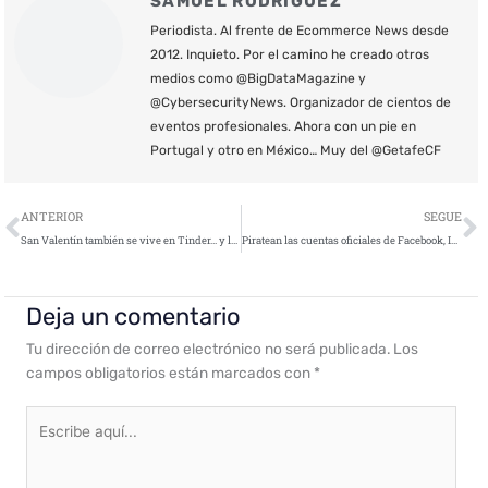
SAMUEL RODRÍGUEZ
Periodista. Al frente de Ecommerce News desde
2012. Inquieto. Por el camino he creado otros
medios como @BigDataMagazine y
@CybersecurityNews. Organizador de cientos de
eventos profesionales. Ahora con un pie en
Portugal y otro en México… Muy del @GetafeCF
Ant
S
ANTERIOR
SEGUE
San Valentín también se vive en Tinder… y los ciberdelincuentes lo saben
Piratean las cuentas oficiales de Facebook, Instagram y Twitter
Deja un comentario
Tu dirección de correo electrónico no será publicada.
Los
campos obligatorios están marcados con
*
Escribe
aquí...