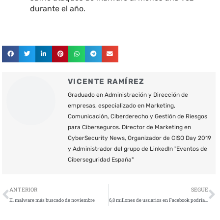
durante el año.
VICENTE RAMÍREZ
Graduado en Administración y Dirección de
empresas, especializado en Marketing,
Comunicación, Ciberderecho y Gestión de Riesgos
para Ciberseguros. Director de Marketing en
CyberSecurity News, Organizador de CISO Day 2019
y Administrador del grupo de LinkedIn "Eventos de
Ciberseguridad España"
Ant
S
ANTERIOR
SEGUE
El malware más buscado de noviembre
6,8 millones de usuarios en Facebook podrían haberse visto afectados tras otra vulnerabilidad