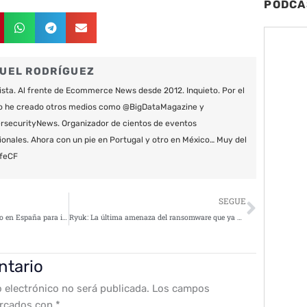
PODCA
UEL RODRÍGUEZ
ista. Al frente de Ecommerce News desde 2012. Inquieto. Por el
o he creado otros medios como @BigDataMagazine y
securityNews. Organizador de cientos de eventos
ionales. Ahora con un pie en Portugal y otro en México… Muy del
feCF
Siguie
SEGUE
Ingecom, único centro autorizado en España para impartir cursos oficiales de Rapid7
Ryuk: La última amenaza del ransomware que ya ha recibido 640.000 dólares en rescates
ntario
o electrónico no será publicada.
Los campos
arcados con
*