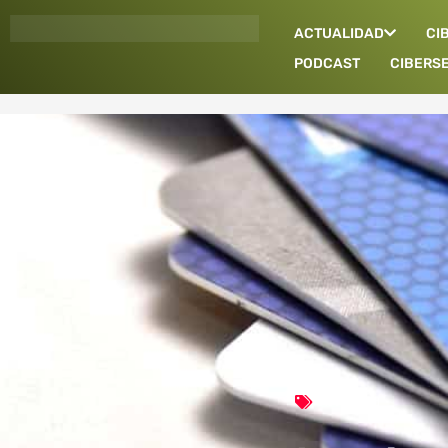
Ir
ACTUALIDAD
CI
al
contenido
PODCAST
CIBERS
Actualidad