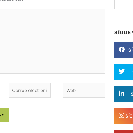
SÍGUE
S
Correo
Web
electrónico*
SÍ