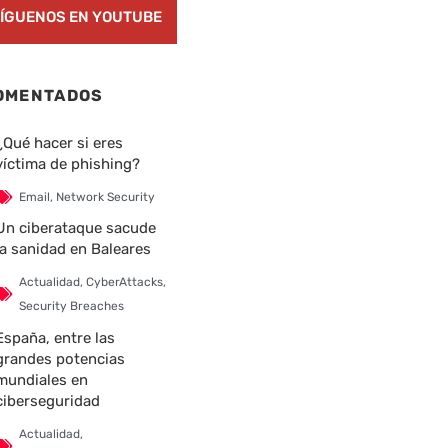
ÍGUENOS EN YOUTUBE
OMENTADOS
¿Qué hacer si eres
víctima de phishing?
Email
,
Network Security
Un ciberataque sacude
la sanidad en Baleares
Actualidad
,
CyberAttacks
,
Security Breaches
España, entre las
grandes potencias
mundiales en
ciberseguridad
Actualidad
,