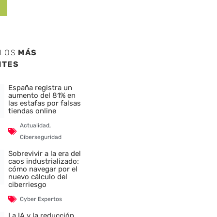
ULOS
MÁS
NTES
España registra un
aumento del 81% en
las estafas por falsas
tiendas online
Actualidad
,
Ciberseguridad
Sobrevivir a la era del
caos industrializado:
cómo navegar por el
nuevo cálculo del
ciberriesgo
Cyber Expertos
La IA y la reducción