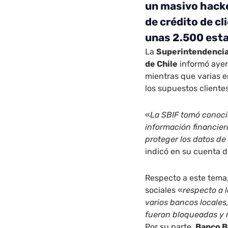
un masivo hacke
de crédito de cl
unas 2.500 esta
La
Superintendencia 
de Chile
informó ayer 
mientras que varias e
los supuestos cliente
«
La SBIF tomó conoci
información financie
proteger los datos de
indicó en su cuenta 
Respecto a este tema,
sociales «
respecto a l
varios bancos locales
fueron bloqueadas y 
Por su parte,
Banco B