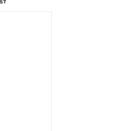
ST
nte