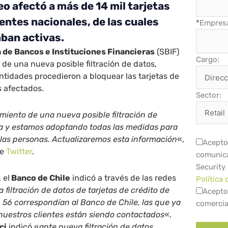
o afectó a más de 14 mil tarjetas
ientes nacionales, de las cuales
*
Empres
ban activas.
de Bancos e Instituciones Financieras
(SBIF)
Cargo:
de una nueva posible filtración de datos,
ntidades procedieron a bloquear las tarjetas de
s afectados.
Sector:
miento de una nueva posible filtración de
ra y estamos adoptando todas las medidas para
 las personas. Actualizaremos esta información
«,
Acepto 
de
Twitter
.
comunica
Security
 el
Banco de Chile
indicó a través de las redes
Política 
a filtración de datos de tarjetas de crédito de
Acepto
, 56 correspondían al Banco de Chile, las que ya
comercia
nuestros clientes están siendo contactados
«.
ci
indicó «
ante nueva filtración de datos,