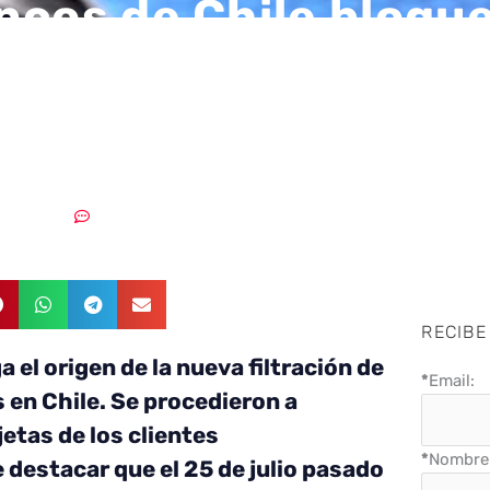
ncos de Chile bloqu
as ante una nueva
ción de datos
30/08/2018
2 comentarios
RECIBE
a el origen de la nueva filtración de
*
Email:
 en Chile. Se procedieron a
jetas de los clientes
*
Nombre 
 destacar que el 25 de julio pasado