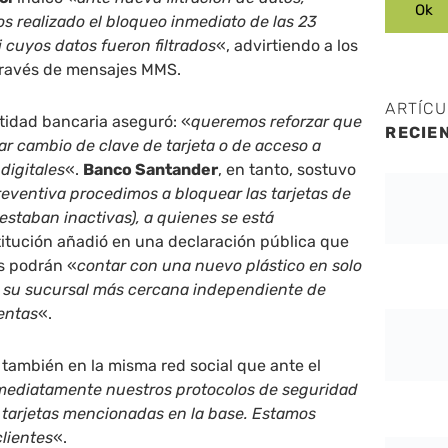
 realizado el bloqueo inmediato de las 23
i cuyos datos fueron filtrados
«, advirtiendo a los
 través de mensajes MMS.
ARTÍC
tidad bancaria aseguró: «
queremos reforzar que
RECIE
zar cambio de clave de tarjeta o de acceso a
digitales
«.
Banco Santander
, en tanto, sostuvo
ventiva procedimos a bloquear las tarjetas de
 estaban inactivas), a quienes se está
stitución añadió en una declaración pública que
s podrán «
contar con una nuevo plástico en solo
 su sucursal más cercana independiente de
entas
«.
 también en la misma red social que ante el
mediatamente nuestros protocolos de seguridad
 tarjetas mencionadas en la base. Estamos
lientes
«.