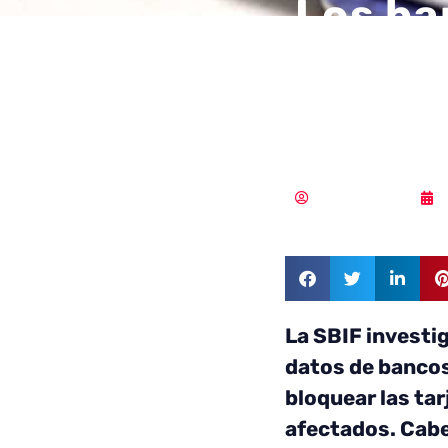
Los ba
tarjet
filtra
Samuel Rodríguez
La SBIF investig
datos de bancos
bloquear las tar
afectados. Cabe