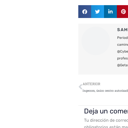
SAM
Period
camin
@Cyber
profes
@Geta
Ant
ANTERIOR
Deja un come
Tu dirección de corre
obligatorios están m