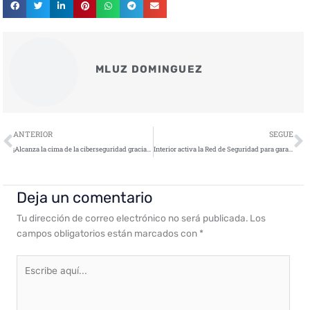
MLUZ DOMINGUEZ
Ant
S
ANTERIOR
SEGUE
¡Alcanza la cima de la ciberseguridad gracias a Ciberseguridad Expo 2023!
Interior activa la Red de Seguridad para garantizar la ciberseguridad y la lucha contra la desinformación de cara al 28M
Deja un comentario
Tu dirección de correo electrónico no será publicada.
Los
campos obligatorios están marcados con
*
Escribe
aquí...