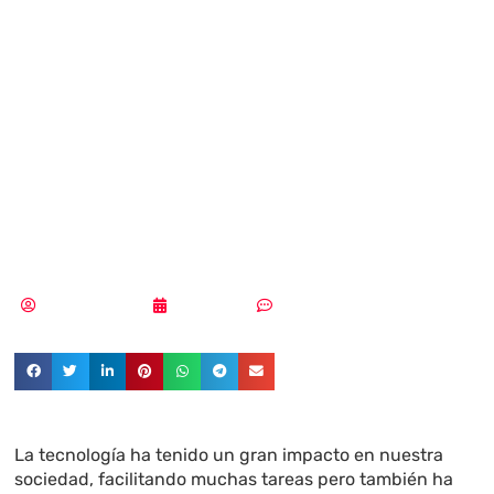
ciberdelincuentes
apuntan también
al sector
farmacéutico
MLuz Dominguez
09/05/2023
Sin comentarios
La tecnología ha tenido un gran impacto en nuestra
sociedad, facilitando muchas tareas pero también ha