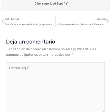
Ciberseguridad España"
Ant
S
ANTERIOR
SEGUE
Descubren una vulnerabilidad que pone en riesgo la seguridad de smartphones Android como Samsung, Huawei, LG y Sony
Los bancos mexicanos tardan en informar a la CNBV de los ciberataques por miedo al coste reputacional
Deja un comentario
Tu dirección de correo electrónico no será publicada.
Los
campos obligatorios están marcados con
*
Escribe
aquí...