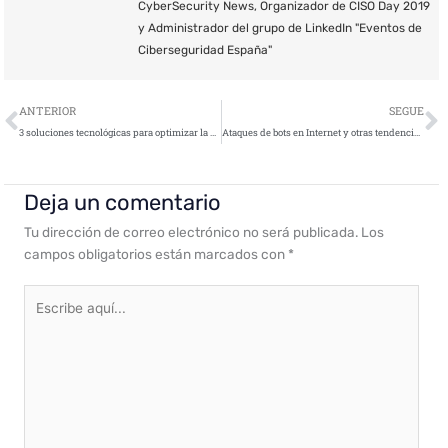
CyberSecurity News, Organizador de CISO Day 2019
y Administrador del grupo de LinkedIn "Eventos de
Ciberseguridad España"
Ant
S
ANTERIOR
SEGUE
3 soluciones tecnológicas para optimizar la seguridad de los pagos digitales
Ataques de bots en Internet y otras tendencias de ciberseguridad para 2019
Deja un comentario
Tu dirección de correo electrónico no será publicada.
Los
campos obligatorios están marcados con
*
Escribe
aquí...