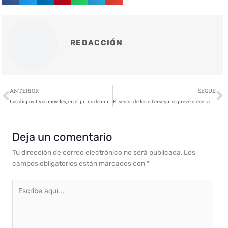
REDACCIÓN
Ant
S
ANTERIOR
SEGUE
Los dispositivos móviles, en el punto de mira de los hackers
El sector de los ciberseguros prevé crecer a un ritmo del 10% anual hasta 2025
Deja un comentario
Tu dirección de correo electrónico no será publicada.
Los
campos obligatorios están marcados con
*
Escribe
aquí...