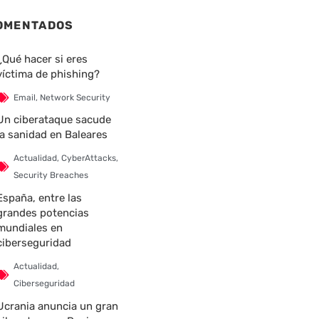
OMENTADOS
¿Qué hacer si eres
víctima de phishing?
Email
,
Network Security
Un ciberataque sacude
la sanidad en Baleares
Actualidad
,
CyberAttacks
,
Security Breaches
España, entre las
grandes potencias
mundiales en
ciberseguridad
Actualidad
,
Ciberseguridad
Ucrania anuncia un gran