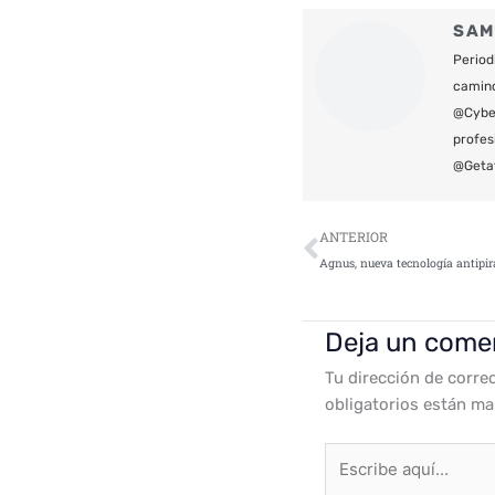
SAM
Period
camin
@Cyber
profes
@Geta
Ant
ANTERIOR
Deja un come
Tu dirección de corre
obligatorios están m
Escribe
aquí...