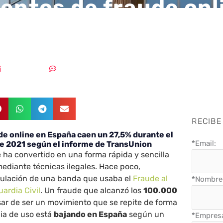
tentos de fraude onl
 caen un 27,5%
20/08/2021
Un comentario
RECIBE
de online en España caen un 27,5% durante el
*
Email:
e 2021 según el informe de TransUnion
 ha convertido en una forma rápida y sencilla
ediante técnicas ilegales. Hace poco,
culación de una banda que usaba el
Fraude al
*
Nombre 
uardia Civil
. Un fraude que alcanzó los
100.000
ar de ser un movimiento que se repite de forma
ia de uso está
bajando en España
según un
*
Empres