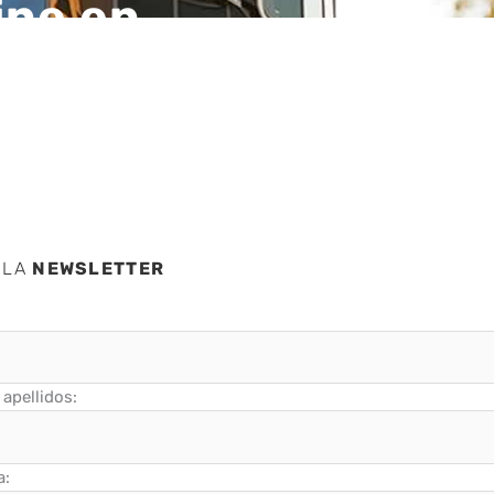
ine en
 LA
NEWSLETTER
apellidos:
a: