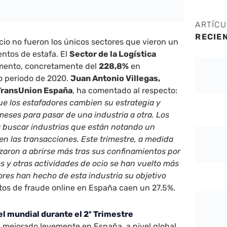
ARTÍC
RECIE
ocio no fueron los únicos sectores que vieron un
entos de estafa. El
Sector de la Logística
umento, concretamente del
228,8%
en
o periodo de 2020.
Juan Antonio Villegas,
 TransUnion España
, ha comentado al respecto:
e los estafadores cambien su estrategia y
eses para pasar de una industria a otra.
Los
a buscar industrias que están notando un
n las transacciones. Este trimestre, a medida
zaron a abrirse más tras sus confinamientos por
es y otras actividades de ocio se han vuelto más
res han hecho de esta industria su objetivo
tos de fraude online en España caen un 27.5%.
vel mundial durante el 2º Trimestre
ha mejorado levemente en España, a nivel global