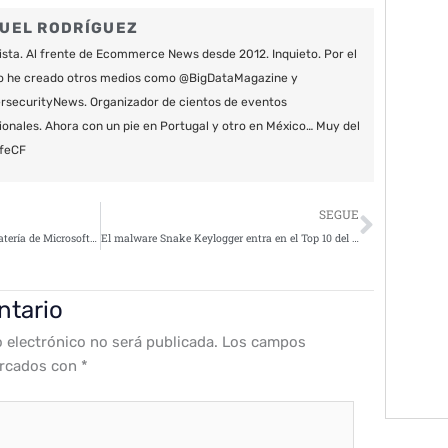
UEL RODRÍGUEZ
ista. Al frente de Ecommerce News desde 2012. Inquieto. Por el
o he creado otros medios como @BigDataMagazine y
securityNews. Organizador de cientos de eventos
ionales. Ahora con un pie en Portugal y otro en México… Muy del
feCF
Siguie
SEGUE
Agnus, nueva tecnología antipiratería de Microsoft basada en blockchain
El malware Snake Keylogger entra en el Top 10 del Índice Global de Amenazas de julio
ntario
o electrónico no será publicada.
Los campos
arcados con
*