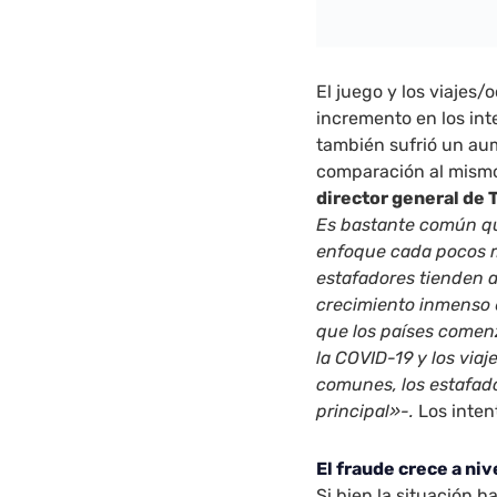
El juego y los viajes/
incremento en los int
también sufrió un a
comparación al mism
director general de
Es bastante común qu
enfoque cada pocos m
estafadores tienden 
crecimiento inmenso e
que los países comen
la COVID-19 y los viaj
comunes, los estafado
principal»-.
Los inten
El fraude crece a ni
Si bien la situación 