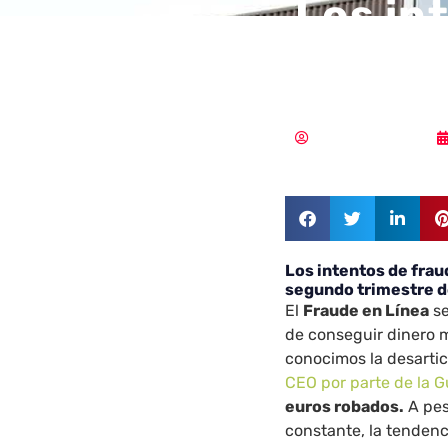
Los in
España
Samuel Rodríguez
Los intentos de frau
segundo trimestre d
El
Fraude en Línea
se
de conseguir dinero m
conocimos la desarti
CEO por parte de la G
euros robados.
A pes
constante, la tendenc