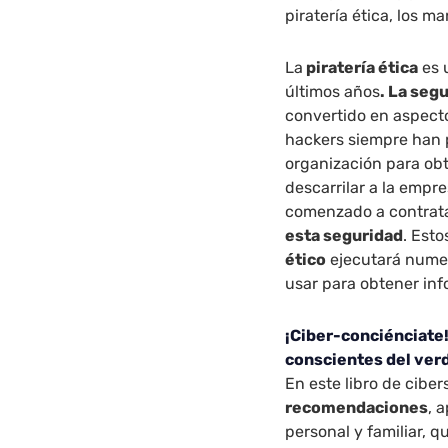
piratería ética, los m
La
piratería ética
es 
últimos años
. La seg
convertido en aspect
hackers siempre han p
organización para ob
descarrilar a la empr
comenzado a contrata
esta seguridad
. Esto
ético
ejecutará numer
usar para obtener inf
¡Ciber-conciénciate!
conscientes del ver
En este libro de cibe
recomendaciones
, 
personal y familiar, 