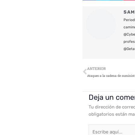
SAM
Period
camin
@Cyber
profes
@Geta
Ant
ANTERIOR
Deja un come
Tu dirección de corre
obligatorios están m
Escribe