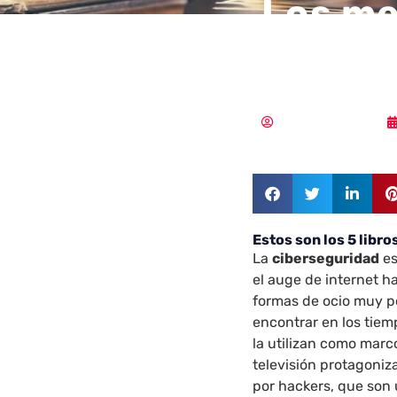
Los me
cibers
Samuel Rodríguez
Estos son los 5 libr
La
ciberseguridad
es
el auge de internet 
formas de ocio muy po
encontrar en los tie
la utilizan como marc
televisión protagoniz
por hackers, que son 