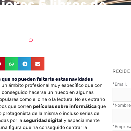
jores 5 libros de
eguridad del 2020
28/12/2020
Sin comentarios
RECIBE
os que no pueden faltarte estas navidades
*
Email:
 un ámbito profesional muy específico que con
ha conseguido hacerse un hueco en algunas
pulares como el cine o la lectura. No es extraño
*
Nombre 
mpos que corren
películas sobre informática
que
o protagonista de la misma o incluso series de
adas por la
seguridad digital
y especialmente
*
Empres
una figura que ha conseguido centrar la