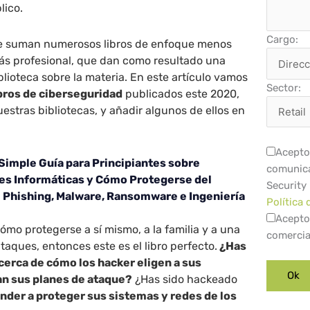
lico.
Cargo:
se suman numerosos libros de enfoque menos
ás profesional, que dan como resultado una
blioteca sobre la materia. En este artículo vamos
Sector:
ibros de ciberseguridad
publicados este 2020,
estras bibliotecas, y añadir algunos de ellos en
Acepto 
Simple Guía para Principiantes sobre
comunica
es Informáticas y Cómo Protegerse del
Security
 Phishing, Malware, Ransomware e Ingeniería
Política 
Acepto
ómo protegerse a sí mismo, a la familia y a una
comercia
taques, entonces este es el libro perfecto.
¿Has
cerca de cómo los hacker eligen a sus
an sus planes de ataque?
¿Has sido hackeado
nder a proteger sus sistemas y redes de los