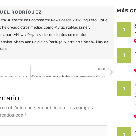
MÁS C
UEL RODRÍGUEZ
ista. Al frente de Ecommerce News desde 2012. Inquieto. Por el
o he creado otros medios como @BigDataMagazine y
1
securityNews. Organizador de cientos de eventos
ionales. Ahora con un pie en Portugal y otro en México… Muy del
feCF
1
Siguie
SEGUE
Ataques a la cadena de suministro de una autoridad certificadora en la operación SignSight
¿Cómo definir una estrategia de concienciación en ciberseguridad?
1
ntario
o electrónico no será publicada.
Los campos
arcados con
*
1