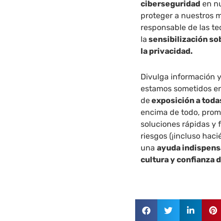
ciberseguridad
en nu
proteger a nuestros m
responsable de las te
la
sensibilización so
la privacidad.
Divulga información y
estamos sometidos en 
de
exposición a toda
encima de todo, pro
soluciones rápidas y 
riesgos (¡incluso haci
una
ayuda indispens
cultura y confianza d