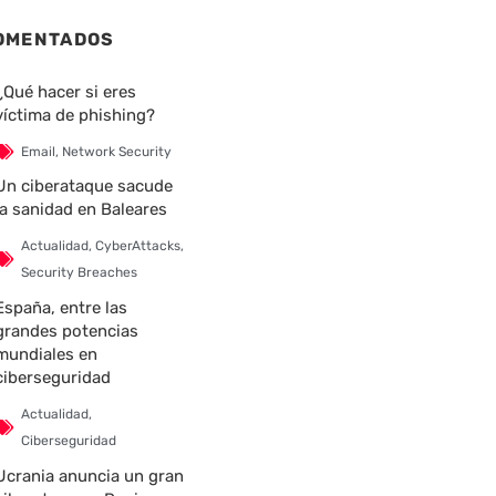
OMENTADOS
¿Qué hacer si eres
víctima de phishing?
Email
,
Network Security
Un ciberataque sacude
la sanidad en Baleares
nte
Actualidad
,
CyberAttacks
,
Security Breaches
España, entre las
grandes potencias
mundiales en
ciberseguridad
Actualidad
,
Ciberseguridad
Ucrania anuncia un gran