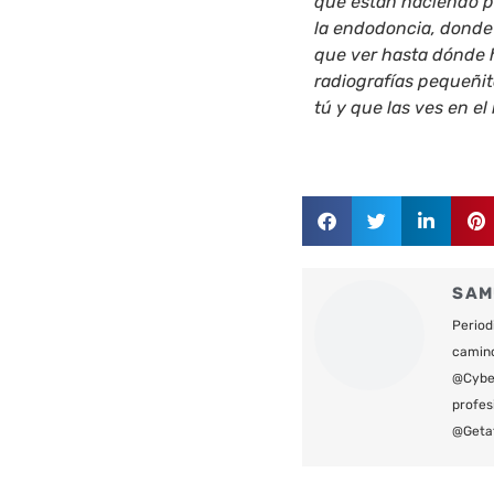
que están haciendo pa
la endodoncia, donde 
que ver hasta dónde h
radiografías pequeñit
tú y que las ves en e
SAM
Period
camin
@Cyber
profes
@Geta