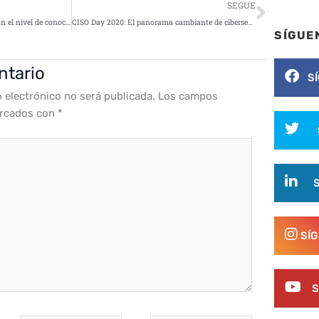
Siguie
SEGUE
Los teletrabajadores sobreestiman el nivel de conocimientos básicos en ciberseguridad
CISO Day 2020: El panorama cambiante de ciberseguridad: La batalla de los algoritmos
SÍGUE
ntario
S
o electrónico no será publicada.
Los campos
arcados con
*
SÍ
S