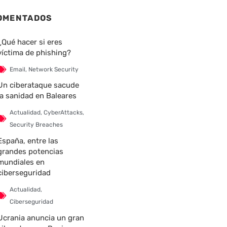
OMENTADOS
¿Qué hacer si eres
víctima de phishing?
Email
,
Network Security
Un ciberataque sacude
la sanidad en Baleares
Actualidad
,
CyberAttacks
,
Security Breaches
España, entre las
grandes potencias
mundiales en
ciberseguridad
Actualidad
,
Ciberseguridad
Ucrania anuncia un gran