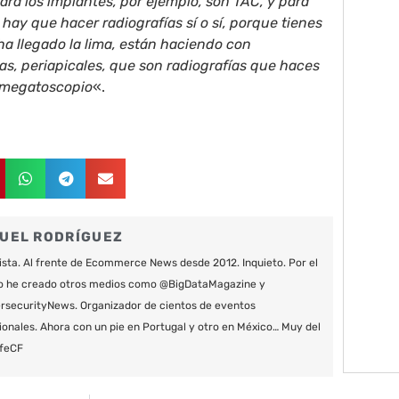
ra los implantes, por ejemplo, son TAC, y para
hay que hacer radiografías sí o sí, porque tienes
a llegado la lima, están haciendo con
as, periapicales, que son radiografías que haces
l megatoscopio
«.
UEL RODRÍGUEZ
ista. Al frente de Ecommerce News desde 2012. Inquieto. Por el
o he creado otros medios como @BigDataMagazine y
securityNews. Organizador de cientos de eventos
ionales. Ahora con un pie en Portugal y otro en México… Muy del
feCF