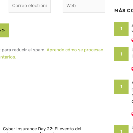
Correo
Web
electrónico*
MÁS C
1
t para reducir el spam.
Aprende cómo se procesan
1
ntarios.
1
Cyber Insurance Day 22: El evento del
1