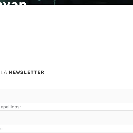
evan
os
 LA
NEWSLETTER
apellidos:
a: