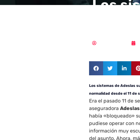
Los si
tres s
Samuel Rodríguez
Los sistemas de Adeslas su
normalidad desde el 11 de 
Era el pasado 11 de 
aseguradora
Adeslas
había «bloqueado» su
pudiese operar con n
información muy escue
del asunto. Ahora, m