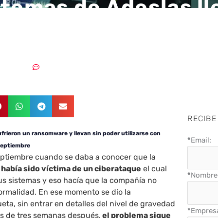
stemas de Adeslas ll
emanas secuestrad
06/10/2020
Sin comentarios
RECIBE
frieron un ransomware y llevan sin poder utilizarse con
*
Email:
septiembre
septiembre cuando se daba a conocer que la
 había sido víctima de un ciberataque
el cual
*
Nombre 
s sistemas y eso hacía que la compañía no
ormalidad. En ese momento se dio la
ta, sin entrar en detalles del nivel de gravedad
*
Empres
ás de tres semanas después,
el problema sigue