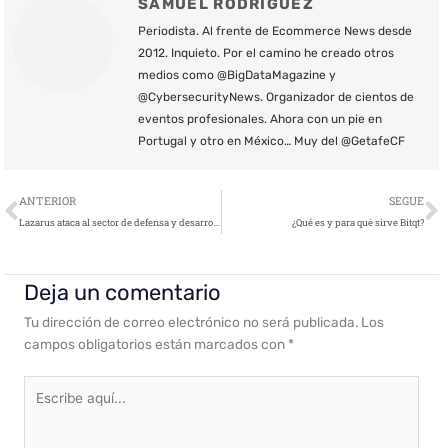
SAMUEL RODRÍGUEZ
Periodista. Al frente de Ecommerce News desde
2012. Inquieto. Por el camino he creado otros
medios como @BigDataMagazine y
@CybersecurityNews. Organizador de cientos de
eventos profesionales. Ahora con un pie en
Portugal y otro en México… Muy del @GetafeCF
Ant
S
ANTERIOR
SEGUE
Lazarus ataca al sector de defensa y desarrolla capacidades de ataque a la cadena de suministro
¿Qué es y para qué sirve Bitqt?
Deja un comentario
Tu dirección de correo electrónico no será publicada.
Los
campos obligatorios están marcados con
*
Escribe
aquí...