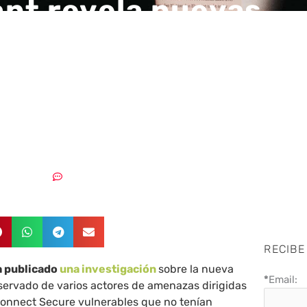
nt revela nuevas
aciones en dispositi
 Connect Secure
ables
04/04/2024
Sin comentarios
RECIBE
a publicado
una investigación
sobre la nueva
*
Email:
servado de varios actores de amenazas dirigidas
 Connect Secure vulnerables que no tenían