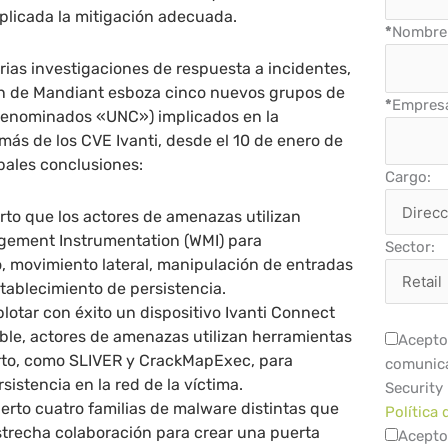
aplicada la mitigación adecuada.
*
Nombre 
ias investigaciones de respuesta a incidentes,
ión de Mandiant esboza cinco nuevos grupos de
*
Empres
denominados «UNC») implicados en la
más de los CVE Ivanti, desde el 10 de enero de
ipales conclusiones:
Cargo:
rto que los actores de amenazas utilizan
ement Instrumentation (WMI) para
Sector:
, movimiento lateral, manipulación de entradas
stablecimiento de persistencia.
otar con éxito un dispositivo Ivanti Connect
ble, actores de amenazas utilizan herramientas
Acepto 
rto, como SLIVER y CrackMapExec, para
comunica
sistencia en la red de la víctima.
Security
erto cuatro familias de malware distintas que
Política 
strecha colaboración para crear una puerta
Acepto