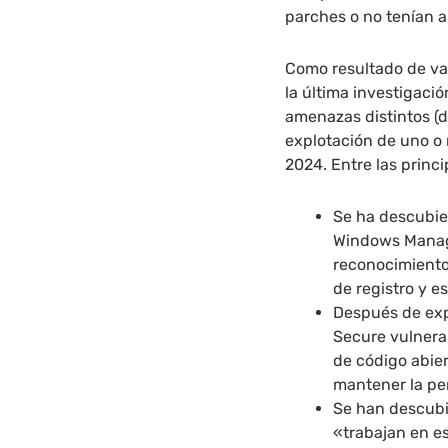
parches o no tenían 
Como resultado de var
la última investigac
amenazas distintos (
explotación de uno o 
2024. Entre las princ
Se ha descubie
Windows Manag
reconocimiento
de registro y e
Después de expl
Secure vulnera
de código abie
mantener la per
Se han descubi
«trabajan en e