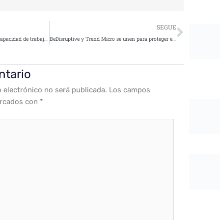
Siguie
SEGUE
«Integridad, ética profesional y capacidad de trabajo bajo presión son fundamentales en la ciberseguridad y el hacking ético»
BeDisruptive y Trend Micro se unen para proteger entornos industriales
ntario
o electrónico no será publicada.
Los campos
arcados con
*