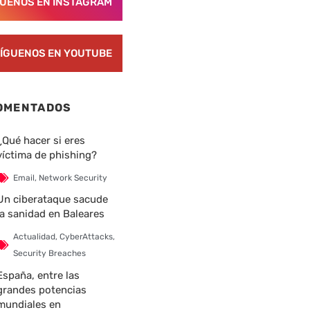
GUENOS EN INSTAGRAM
ÍGUENOS EN YOUTUBE
OMENTADOS
¿Qué hacer si eres
víctima de phishing?
Email
,
Network Security
Un ciberataque sacude
la sanidad en Baleares
Actualidad
,
CyberAttacks
,
Security Breaches
España, entre las
grandes potencias
mundiales en