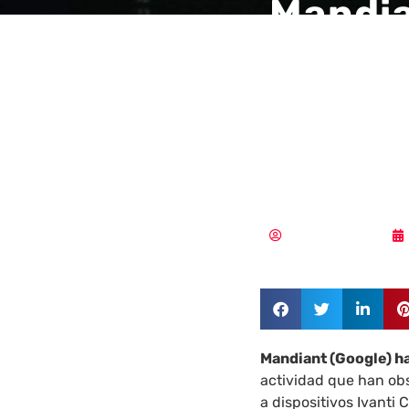
Mandia
explot
Ivanti
vulner
Pedro Pablo Merino
Mandiant (Google) h
actividad que han ob
a dispositivos Ivanti