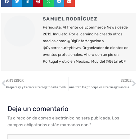
SAMUEL RODRÍGUEZ
Periodista. Al frente de Ecommerce News desde
2012. Inquieto. Por el camino he creado otros
medios como @BigDataMagazine y
@CybersecurityNews. Organizador de cientos de
eventos profesionales. Ahora con un pie en
Portugal y otro en México… Muy del @GetafeCF
Ant
S
ANTERIOR
SEGUE
Kaspersky y Ferrari: ciberseguridad a medida para una marca icónica
Analizan los principales ciberriesgos asociados a los servicios de videollamadas que se utilizan para teletrabajar
Deja un comentario
Tu dirección de correo electrónico no será publicada.
Los
campos obligatorios están marcados con
*
Escribe