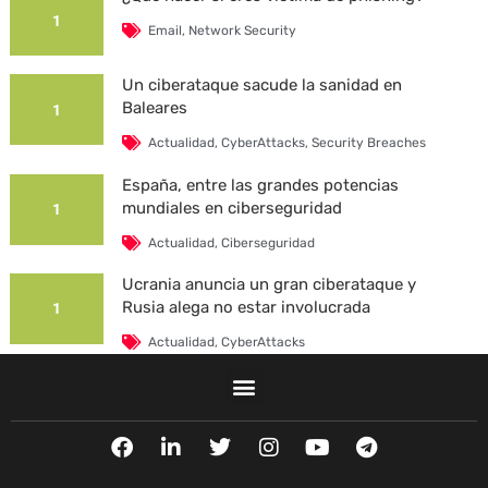
1
Email
,
Network Security
Un ciberataque sacude la sanidad en
Baleares
1
Actualidad
,
CyberAttacks
,
Security Breaches
España, entre las grandes potencias
mundiales en ciberseguridad
1
Actualidad
,
Ciberseguridad
Ucrania anuncia un gran ciberataque y
Rusia alega no estar involucrada
1
Actualidad
,
CyberAttacks
La Universidad Autónoma de Barcelona es
víctima de un ciberataque
1
F
L
T
I
Y
T
Actualidad
,
CyberAttacks
,
Security Breaches
a
i
w
n
o
e
c
n
i
s
u
l