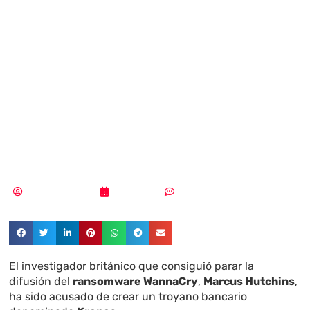
Hutchings, héroe
de WannaCry,
acusado de
hackeo
Samuel Rodríguez
20/08/2017
Sin comentarios
El investigador británico que consiguió parar la
difusión del
ransomware WannaCry
,
Marcus Hutchins
,
ha sido acusado de crear un troyano bancario