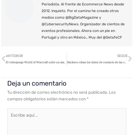
Periodista. Al frente de Ecommerce News desde
2012. Inquieto. Por el camino he creado otros
medios como @BigDataMagazine y
@CybersecurityNews. Organizador de cientos de
eventos profesionales. Ahora con un pie en
Portugal y otro en México… Muy del @GetafeCF
Ant
S
ANTERIOR
SEGUE
El videojuego World of Warcraft sufre un ataque DDoS
Hackers roban los datos de contacto de las cuentas de Instagram de 500 famosos
Deja un comentario
Tu dirección de correo electrónico no será publicada.
Los
campos obligatorios están marcados con
*
Escribe
aquí...