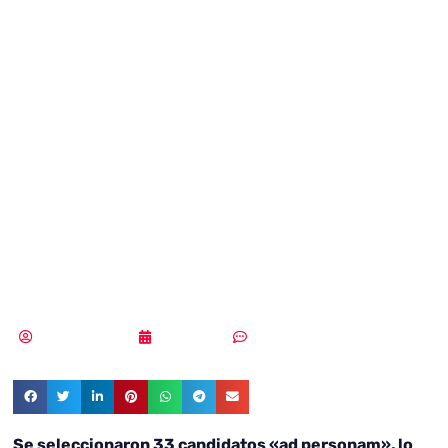
une al Grupo
Asesor de la
Agencia para la
Ciberseguridad
de la UE
MLuz Dominguez
09/03/2023
Sin comentarios
Se seleccionaron 33 candidatos «ad personam», lo