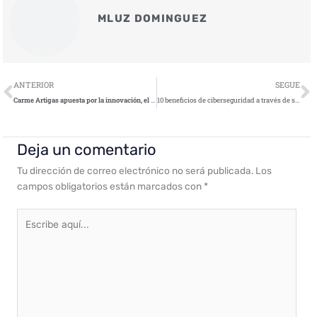
MLUZ DOMINGUEZ
Ant
S
ANTERIOR
SEGUE
Carme Artigas apuesta por la innovación, el talento y el emprendimiento en ciberseguridad en los Premios STARtup
10 beneficios de ciberseguridad a través de servicios en la nube
Deja un comentario
Tu dirección de correo electrónico no será publicada.
Los
campos obligatorios están marcados con
*
Escribe
aquí...